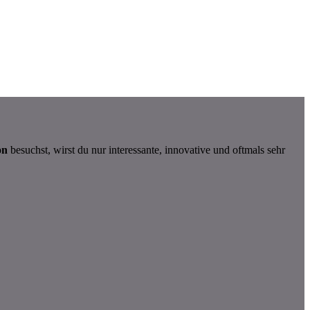
on
besuchst, wirst du nur interessante, innovative und oftmals sehr