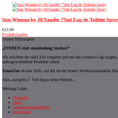
Sun Woman by Jil Sander 75ml Eau de Toilette Spra
€
23.90
Produkt kaufen
Unsere Philosophie
„FINDEN statt stundenlang Suchen!“
Wir möchten dir viiiel Zeit ersparen und nur die coolsten Gigs zeige
außergewöhnliche Produkte sehen.
XmasZon
ist eine Seite, auf der du die besten Weihnachtsartikeln fin
Also, auf geht´s! Viel Spass beim Stöbern…
Wichtige Links
Startseite
Shop
Datenschutzerklärung
Impressum