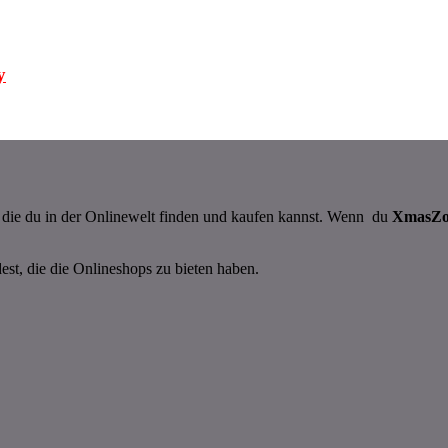
y
n, die du in der Onlinewelt finden und kaufen kannst. Wenn du
XmasZ
dest, die die Onlineshops zu bieten haben.