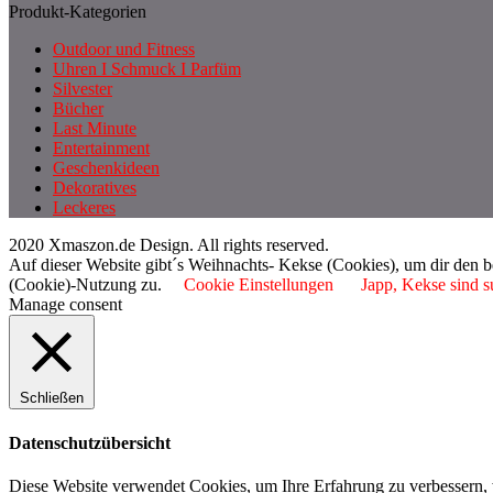
Produkt-Kategorien
Outdoor und Fitness
Uhren I Schmuck I Parfüm
Silvester
Bücher
Last Minute
Entertainment
Geschenkideen
Dekoratives
Leckeres
2020 Xmaszon.de Design. All rights reserved.
Auf dieser Website gibt´s Weihnachts- Kekse (Cookies), um dir den 
(Cookie)-Nutzung zu.
Cookie Einstellungen
Japp, Kekse sind s
Manage consent
Schließen
Datenschutzübersicht
Diese Website verwendet Cookies, um Ihre Erfahrung zu verbessern, 