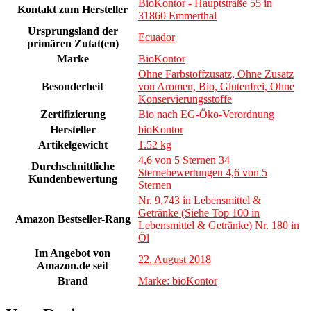
BioKontor - Hauptstraße 55 in
Kontakt zum Hersteller
31860 Emmerthal
Ursprungsland der
Ecuador
primären Zutat(en)
Marke
BioKontor
Ohne Farbstoffzusatz, Ohne Zusatz
Besonderheit
von Aromen, Bio, Glutenfrei, Ohne
Konservierungsstoffe
Zertifizierung
Bio nach EG-Öko-Verordnung
Hersteller
bioKontor
Artikelgewicht
1.52 kg
4,6 von 5 Sternen 34
Durchschnittliche
Sternebewertungen 4,6 von 5
Kundenbewertung
Sternen
Nr. 9,743 in Lebensmittel &
Getränke (Siehe Top 100 in
Amazon Bestseller-Rang
Lebensmittel & Getränke) Nr. 180 in
Öl
Im Angebot von
22. August 2018
Amazon.de seit
Brand
Marke: bioKontor