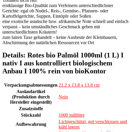
Tomaten nicht ran!
erstklassige Bio-Qualität zum Verfeinern unterschiedlichster
Gerichte: egal ob Nudel-, Reis-, Gemüse-, Pfannen- oder
Kartoffelgerichte, Suppen, Eintöpfe oder Soßen
eine exotische asiatische bzw. afrikanische Note schnell und einfach
verpasst – kein umständliches Geschmack geben mit
unterschiedlichsten Kräutern!
zum fairen Taxe gehandelt – keine Ausbeute der Kleinbauern,
Abschirmung der natürlichen Ressourcen vor Ort
Details:
Rotes bio Palmöl 1000ml (1 L) I
nativ I aus kontrolliert biologischem
Anbau I 100% rein von bioKontor
Verpackungsabmessungen
21.2 x 13.8 x 13.8 cm
Auslaufartikel
(Produktion durch
Nein
Hersteller eingestellt)
Zusatzstoffe
Stückzahl
1000 milliliter
Lichtgeschützt, gut verschlossen und
Aufbewahrung
kühl lagern