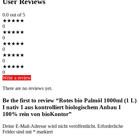
User Reviews
0.0
out of 5
★
★
★
★
★
0
★
★
★
★
★
0
★
★
★
★
★
0
★
★
★
★
★
0
★
★
★
★
★
0
Write a review
There are no reviews yet.
Be the first to review “Rotes bio Palmöl 1000ml (1 L)
I nativ I aus kontrolliert biologischem Anbau I
100% rein von bioKontor”
Deine E-Mail-Adresse wird nicht veröffentlicht.
Erforderliche
Felder sind mit
*
markiert