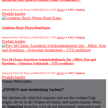
Amazon.de Price:
€
42.95
(as of 09/04/2023 23:12 PST-
Details
)
&
FREE Shipping
.
Produkt kaufen
Gefaltetes Buch: Pfoten Hund Katze
Amazon.de Price:
€
30.00
(as of 09/04/2023 23:17 PST-
Details
)
&
FREE Shipping
.
Produkt kaufen
Frey M-Classic Assortierte Schokoladenkugeln 1kg – Milch, Noir und
Haselnuss – Schweizer Schokolade – UTZ-zertifiziert
Amazon.de Price:
€
11.99
(as of 08/04/2023 22:57 PST-
Details
)
&
FREE Shipping
.
Produkt kaufen
Unsere Philosophie
„FINDEN statt stundenlang Suchen!“
Wir möchten dir viiiel Zeit ersparen und nur die coolsten Gigs
zeigen, die du in der Onlinewelt finden und kaufen kannst. Wenn
du
XmasZon
besuchst, wirst du nur interessante, innovative und