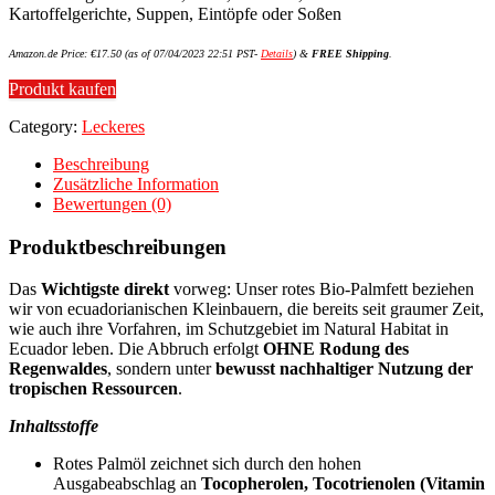
Kartoffelgerichte, Suppen, Eintöpfe oder Soßen
Amazon.de Price:
€
17.50
(as of 07/04/2023 22:51 PST-
Details
)
&
FREE Shipping
.
Produkt kaufen
Category:
Leckeres
Beschreibung
Zusätzliche Information
Bewertungen (0)
Produktbeschreibungen
Das
Wichtigste direkt
vorweg: Unser rotes Bio-Palmfett beziehen
wir von ecuadorianischen Kleinbauern, die bereits seit graumer Zeit,
wie auch ihre Vorfahren, im Schutzgebiet im Natural Habitat in
Ecuador leben. Die Abbruch erfolgt
OHNE Rodung des
Regenwaldes
, sondern unter
bewusst nachhaltiger Nutzung der
tropischen Ressourcen
.
Inhaltsstoffe
Rotes Palmöl zeichnet sich durch den hohen
Ausgabeabschlag an
Tocopherolen, Tocotrienolen (Vitamin