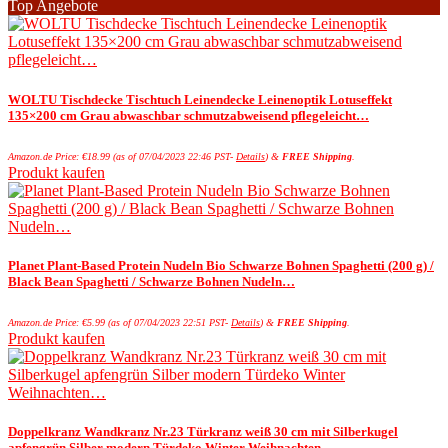
Top Angebote
WOLTU Tischdecke Tischtuch Leinendecke Leinenoptik Lotuseffekt
135×200 cm Grau abwaschbar schmutzabweisend pflegeleicht…
Amazon.de Price:
€
18.99
(as of 07/04/2023 22:46 PST-
Details
)
&
FREE Shipping
.
Produkt kaufen
Planet Plant-Based Protein Nudeln Bio Schwarze Bohnen Spaghetti (200 g) /
Black Bean Spaghetti / Schwarze Bohnen Nudeln…
Amazon.de Price:
€
5.99
(as of 07/04/2023 22:51 PST-
Details
)
&
FREE Shipping
.
Produkt kaufen
Doppelkranz Wandkranz Nr.23 Türkranz weiß 30 cm mit Silberkugel
apfengrün Silber modern Türdeko Winter Weihnachten…