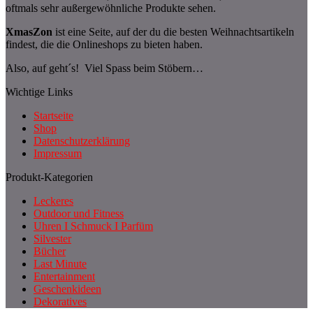
oftmals sehr außergewöhnliche Produkte sehen.
XmasZon
ist eine Seite, auf der du die besten Weihnachtsartikeln
findest, die die Onlineshops zu bieten haben.
Also, auf geht´s! Viel Spass beim Stöbern…
Wichtige Links
Startseite
Shop
Datenschutzerklärung
Impressum
Produkt-Kategorien
Leckeres
Outdoor und Fitness
Uhren I Schmuck I Parfüm
Silvester
Bücher
Last Minute
Entertainment
Geschenkideen
Dekoratives