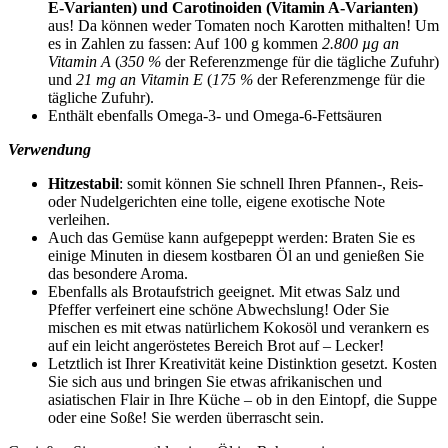
E-Varianten) und Carotinoiden (Vitamin A-Varianten)
aus! Da können weder Tomaten noch Karotten mithalten! Um
es in Zahlen zu fassen: Auf 100 g kommen
2.800 µg an
Vitamin A
(
350 %
der Referenzmenge für die tägliche Zufuhr)
und
21 mg an Vitamin E
(
175 %
der Referenzmenge für die
tägliche Zufuhr).
Enthält ebenfalls Omega-3- und Omega-6-Fettsäuren
Verwendung
Hitzestabil
: somit können Sie schnell Ihren Pfannen-, Reis-
oder Nudelgerichten eine tolle, eigene exotische Note
verleihen.
Auch das Gemüse kann aufgepeppt werden: Braten Sie es
einige Minuten in diesem kostbaren Öl an und genießen Sie
das besondere Aroma.
Ebenfalls als Brotaufstrich geeignet. Mit etwas Salz und
Pfeffer verfeinert eine schöne Abwechslung! Oder Sie
mischen es mit etwas natürlichem Kokosöl und verankern es
auf ein leicht angeröstetes Bereich Brot auf – Lecker!
Letztlich ist Ihrer Kreativität keine Distinktion gesetzt. Kosten
Sie sich aus und bringen Sie etwas afrikanischen und
asiatischen Flair in Ihre Küche – ob in den Eintopf, die Suppe
oder eine Soße! Sie werden überrascht sein.