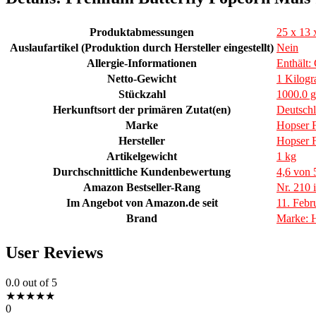
Produktabmessungen
25 x 13 
Auslaufartikel (Produktion durch Hersteller eingestellt)
Nein
Allergie-Informationen
Enthält: 
Netto-Gewicht
1 Kilog
Stückzahl
1000.0 
Herkunftsort der primären Zutat(en)
Deutsch
Marke
Hopser 
Hersteller
Hopser 
Artikelgewicht
1 kg
Durchschnittliche Kundenbewertung
4,6 von 
Amazon Bestseller-Rang
Nr. 210 
Im Angebot von Amazon.de seit
11. Febr
Brand
Marke: 
User Reviews
0.0
out of 5
★
★
★
★
★
0