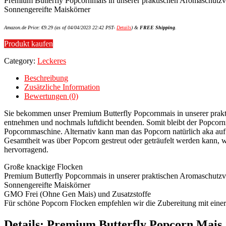
Premium Butterfly Popcornmais in unserer praktischen Aromaschutzve
Sonnengereifte Maiskörner
Amazon.de Price:
€
9.29
(as of 04/04/2023 22:42 PST-
Details
)
&
FREE Shipping
.
Produkt kaufen
Category:
Leckeres
Beschreibung
Zusätzliche Information
Bewertungen (0)
Sie bekommen unser Premium Butterfly Popcornmais in unserer prakti
entnehmen und nochmals luftdicht beenden. Somit bleibt der Popcorn
Popcornmaschine. Alternativ kann man das Popcorn natürlich aka auf 
Gesamtheit was über Popcorn gestreut oder geträufelt werden kann, wi
hervorragend.
Große knackige Flocken
Premium Butterfly Popcornmais in unserer praktischen Aromaschutzve
Sonnengereifte Maiskörner
GMO Frei (Ohne Gen Mais) und Zusatzstoffe
Für schöne Popcorn Flocken empfehlen wir die Zubereitung mit eine
Details:
Premium Butterfly Popcorn Mais