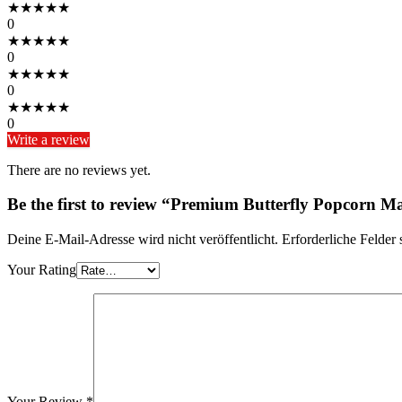
★
★
★
★
★
0
★
★
★
★
★
0
★
★
★
★
★
0
★
★
★
★
★
0
Write a review
There are no reviews yet.
Be the first to review “Premium Butterfly Popcor
Deine E-Mail-Adresse wird nicht veröffentlicht.
Erforderliche Felder 
Your Rating
Your Review
*