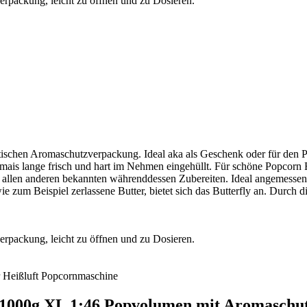
rpackung, leicht zu öffnen und zu Dosieren.
schen Aromaschutzverpackung. Ideal aka als Geschenk oder für den Pr
mais lange frisch und hart im Nehmen eingehüllt. Für schöne Popcorn F
allen anderen bekannten währenddessen Zubereiten. Ideal angemessen is
e zum Beispiel zerlassene Butter, bietet sich das Butterfly an. Durch 
rpackung, leicht zu öffnen und zu Dosieren.
r Heißluft Popcornmaschine
 1000g XL 1:46 Popvolumen mit Aromasch