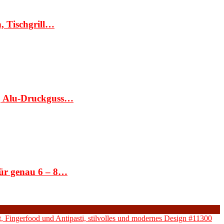
n, Tischgrill…
k, Alu-Druckguss…
für genau 6 – 8…