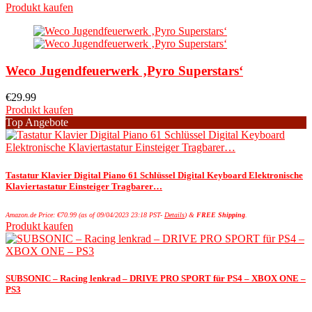
Produkt kaufen
Weco Jugendfeuerwerk ‚Pyro Superstars‘
€
29.99
Produkt kaufen
Top Angebote
Tastatur Klavier Digital Piano 61 Schlüssel Digital Keyboard Elektronische
Klaviertastatur Einsteiger Tragbarer…
Amazon.de Price:
€
70.99
(as of 09/04/2023 23:18 PST-
Details
)
&
FREE Shipping
.
Produkt kaufen
SUBSONIC – Racing lenkrad – DRIVE PRO SPORT für PS4 – XBOX ONE –
PS3