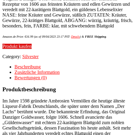
Rezeptur von 1606 aus feinsten Kräutern und edlen Gewürzen und
veredelt mit 22-karätigem Blattgold, ein güldenes Lebenselixier
NASE: feine Kräuter und Gewürze, süßlich ZUTATEN: Kräuter,
Gewürze, 22-krätiges Blattgold, ABGANG: würzig, kräutrig, frisch,
besonders, fein, FARBE: klar, mit schwebendem Blattgold
Amazon.de Price:
€
16.99
(as of 09/04/2023 23:17 PST-
Details
)
&
FREE Shipping
.
Produkt kaufen
Category:
Silvester
Beschreibung
Zusätzliche Information
Bewertungen (0)
Produktbeschreibung
Im Jahre 1598 gründete Ambrosien Vermöllen die heutige älteste
Liqueur-Fabrik Deutschlands, die später unter dem Namen „Der
Lachs“ berühmt wurde. Die bekannteste Erfindung, das Original
Danziger Goldwasser, folgte 1606. Schnell avancierte das
„Güldenwasser“ mit echtem 22-karätigem Blattgold zum noblen
Gesellschaftsgetränk, dessen Faszination bis heute anhält. Seit mehr
als vier Jahrhunderten veredelt echtes Blattgold einen der