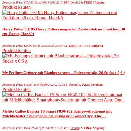
Amazon.de Price:
€
103.63
(as of 05/04/2023 22:44 PST-
Details
)
&
FREE Shipping
.
Produkt kaufen
Harry Potter 73195 Harry Potters magischer Zauberstab mit Funktion, 38
cm, Braun, Hand/A
Amazon.de Price:
€
39.99
(as of 02/04/2023 22:32 PST-
Details
)
&
FREE Shipping
.
Produkt kaufen
My Feelings Grüntee mit Blaubeeraroma – Pulverextrakt, 20 Sticks x 0,6 g
Amazon.de Price:
€
11.09
(as of 09/04/2023 23:12 PST-
Details
)
&
FREE Shipping
.
Produkt kaufen
Melitta Caffeo Barista TS Smart F850-102, Kaffeevollautomat mit
Milchbehälter, Smartphone-Steuerung mit Connect App, One…
Amazon.de Price:
€
964.89
(as of 02/04/2023 22:32 PST-
Details
)
&
FREE Shipping
.