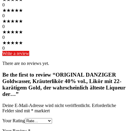
0
★
★
★
★
★
0
★
★
★
★
★
0
★
★
★
★
★
0
★
★
★
★
★
0
Write a review
There are no reviews yet.
Be the first to review “ORIGINAL DANZIGER
Goldwasser, Kräuterlikör 40% vol., Likör mit 22-
karätigem Gold, der wahrscheinlich älteste Liqueur
der…”
Deine E-Mail-Adresse wird nicht veröffentlicht.
Erforderliche
Felder sind mit
*
markiert
Your Rating
Your Review
*