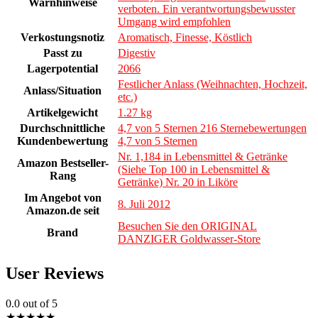
Warnhinweise
verboten. Ein verantwortungsbewusster
Umgang wird empfohlen
Verkostungsnotiz
Aromatisch, Finesse, Köstlich
Passt zu
Digestiv
Lagerpotential
2066
Festlicher Anlass (Weihnachten, Hochzeit,
Anlass/Situation
etc.)
Artikelgewicht
1.27 kg
Durchschnittliche
4,7 von 5 Sternen 216 Sternebewertungen
Kundenbewertung
4,7 von 5 Sternen
Nr. 1,184 in Lebensmittel & Getränke
Amazon Bestseller-
(Siehe Top 100 in Lebensmittel &
Rang
Getränke) Nr. 20 in Liköre
Im Angebot von
8. Juli 2012
Amazon.de seit
Besuchen Sie den ORIGINAL
Brand
DANZIGER Goldwasser-Store
User Reviews
0.0
out of 5
★
★
★
★
★