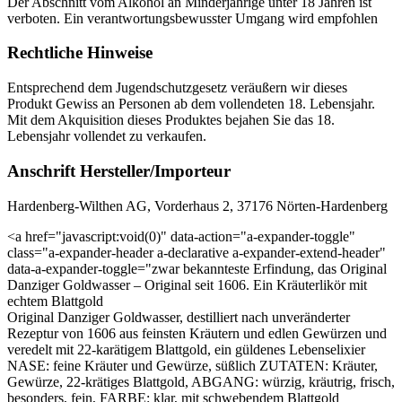
Der Abschnitt vom Alkohol an Minderjährige unter 18 Jahren ist
verboten. Ein verantwortungsbewusster Umgang wird empfohlen
Rechtliche Hinweise
Entsprechend dem Jugendschutzgesetz veräußern wir dieses
Produkt Gewiss an Personen ab dem vollendeten 18. Lebensjahr.
Mit dem Akquisition dieses Produktes bejahen Sie das 18.
Lebensjahr vollendet zu verkaufen.
Anschrift Hersteller/Importeur
Hardenberg-Wilthen AG, Vorderhaus 2, 37176 Nörten-Hardenberg
<a href="javascript:void(0)" data-action="a-expander-toggle"
class="a-expander-header a-declarative a-expander-extend-header"
data-a-expander-toggle="zwar bekannteste Erfindung, das Original
Danziger Goldwasser – Original seit 1606. Ein Kräuterlikör mit
echtem Blattgold
Original Danziger Goldwasser, destilliert nach unveränderter
Rezeptur von 1606 aus feinsten Kräutern und edlen Gewürzen und
veredelt mit 22-karätigem Blattgold, ein güldenes Lebenselixier
NASE: feine Kräuter und Gewürze, süßlich ZUTATEN: Kräuter,
Gewürze, 22-krätiges Blattgold, ABGANG: würzig, kräutrig, frisch,
besonders, fein, FARBE: klar, mit schwebendem Blattgold