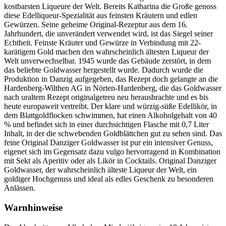
kostbarsten Liqueure der Welt. Bereits Katharina die Große genoss
diese Edelliqueur-Spezialität aus feinsten Kräutern und edlen
Gewürzen. Seine geheime Original-Rezeptur aus dem 16.
Jahrhundert, die unverändert verwendet wird, ist das Siegel seiner
Echtheit. Feinste Kräuter und Gewürze in Verbindung mit 22-
karätigem Gold machen den wahrscheinlich ältesten Liqueur der
Welt unverwechselbar. 1945 wurde das Gebäude zerstört, in dem
das beliebte Goldwasser hergestellt wurde. Dadurch wurde die
Produktion in Danzig aufgegeben, das Rezept doch gelangte an die
Hardenberg-Wilthen AG in Nörten-Hardenberg, die das Goldwasser
nach uraltem Rezept originalgetreu neu herausbrachte und es bis
heute europaweit vertreibt. Der klare und würzig-süße Edellikör, in
dem Blattgoldflocken schwimmen, hat einen Alkoholgehalt von 40
% und befindet sich in einer durchsichtigen Flasche mit 0,7 Liter
Inhalt, in der die schwebenden Goldblättchen gut zu sehen sind. Das
feine Original Danziger Goldwasser ist pur ein intensiver Genuss,
eigenet sich im Gegensatz dazu vulgo hervorragend in Kombination
mit Sekt als Aperitiv oder als Likör in Cocktails. Original Danziger
Goldwasser, der wahrscheinlich älteste Liqueur der Welt, ein
goldiger Hochgenuss und ideal als edles Geschenk zu besonderen
Anlässen.
Warnhinweise