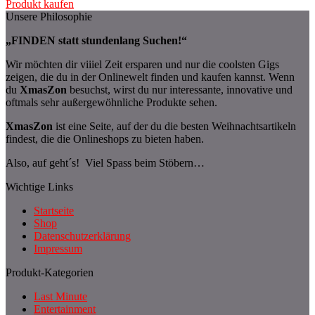
Produkt kaufen
Unsere Philosophie
„FINDEN statt stundenlang Suchen!“
Wir möchten dir viiiel Zeit ersparen und nur die coolsten Gigs
zeigen, die du in der Onlinewelt finden und kaufen kannst. Wenn
du
XmasZon
besuchst, wirst du nur interessante, innovative und
oftmals sehr außergewöhnliche Produkte sehen.
XmasZon
ist eine Seite, auf der du die besten Weihnachtsartikeln
findest, die die Onlineshops zu bieten haben.
Also, auf geht´s! Viel Spass beim Stöbern…
Wichtige Links
Startseite
Shop
Datenschutzerklärung
Impressum
Produkt-Kategorien
Last Minute
Entertainment