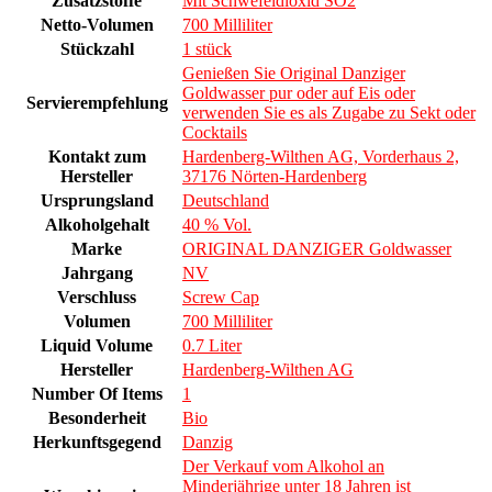
Zusatzstoffe
Mit Schwefeldioxid SO2
Netto-Volumen
700 Milliliter
Stückzahl
1 stück
Genießen Sie Original Danziger
Goldwasser pur oder auf Eis oder
Servierempfehlung
verwenden Sie es als Zugabe zu Sekt oder
Cocktails
Kontakt zum
Hardenberg-Wilthen AG, Vorderhaus 2,
Hersteller
37176 Nörten-Hardenberg
Ursprungsland
Deutschland
Alkoholgehalt
40 % Vol.
Marke
ORIGINAL DANZIGER Goldwasser
Jahrgang
NV
Verschluss
Screw Cap
Volumen
700 Milliliter
Liquid Volume
0.7 Liter
Hersteller
Hardenberg-Wilthen AG
Number Of Items
1
Besonderheit
Bio
Herkunftsgegend
Danzig
Der Verkauf vom Alkohol an
Minderjährige unter 18 Jahren ist