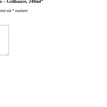
o – Grillsauce, 240ml”
sind mit
*
markiert