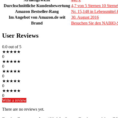
Durchschnittliche Kundenbewertung
4,7 von 5 Sternen 10 Stern
Amazon Bestseller-Rang
Nr. 15,148 in Lebensmittel
Im Angebot von Amazon.de seit
30. August 2016
Brand
Besuchen Sie den NABIO-S
User Reviews
0.0
out of 5
★
★
★
★
★
0
★
★
★
★
★
0
★
★
★
★
★
0
★
★
★
★
★
0
★
★
★
★
★
0
Write a review
There are no reviews yet.