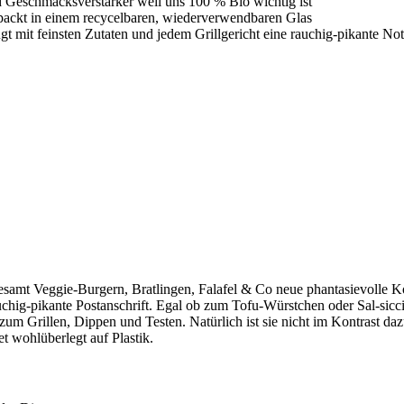
d Geschmacksverstärker weil uns 100 % Bio wichtig ist
rpackt in einem recycelbaren, wiederverwendbaren Glas
t mit feinsten Zutaten und jedem Grillgericht eine rauchig-pikante Not
lesamt Veggie-Burgern, Bratlingen, Falafel & Co neue phantasievolle 
rauchig-pikante Postanschrift. Egal ob zum Tofu-Würstchen oder Sal-si
zum Grillen, Dippen und Testen. Natürlich ist sie nicht im Kontrast da
t wohlüberlegt auf Plastik.