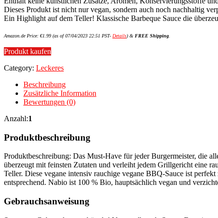
Enthält keine künstlichen Zusätze, Aromen, Konservierungsstoffe un
Dieses Produkt ist nicht nur vegan, sondern auch noch nachhaltig ve
Ein Highlight auf dem Teller! Klassische Barbeque Sauce die überzeug
Amazon.de Price:
€
1.99
(as of 07/04/2023 22:51 PST-
Details
)
&
FREE Shipping
.
Produkt kaufen
Category:
Leckeres
Beschreibung
Zusätzliche Information
Bewertungen (0)
Anzahl:
1
Produktbeschreibung
Produktbeschreibung: Das Must-Have für jeder Burgermeister, die al
überzeugt mit feinsten Zutaten und verleiht jedem Grillgericht eine 
Teller. Diese vegane intensiv rauchige vegane BBQ-Sauce ist perfekt 
entsprechend. Nabio ist 100 % Bio, hauptsächlich vegan und verzichte
Gebrauchsanweisung