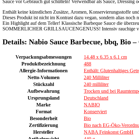
Sauce vor Gebrauch gut schütteln! Verwendbar als Sauce, Dressing o
Enthält keine künstlichen Zusätze, Aromen, Konservierungsstoffe un
Dieses Produkt ist nicht im Kontrast dazu vegan, sondern alias noch 
Ein Highlight auf dem Teller! Klassische Barbeque Sauce die überzeugt
SOMMERLICHER GRILLSAUCENGENUSS! Intensiv rauchige vegane 
Details:
Nabio Sauce Barbecue, bbq, Bio – 
Verpackungsabmessungen
14.48 x 6.35 x 6.1 cm
Produktbezeichnung
488
Allergie-Informationen
Enthält: Glutenhaltiges Getr
Netto-Volumen
240 Milliliter
Stückzahl
240 milliliter
Aufbewahrung
Trocken und bei Raumtempe
Ursprungsland
Deutschland
Marke
NABIO
Format
Konserviert
Besonderheit
Bio
Zertifizierung
Bio nach EG-Öko-Verordn
Hersteller
NABA Feinkonst GmbH
Artikelgewicht
440 g