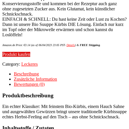
Konservierungsstoffe und kommen bei der Rezeptur auch ganz
ohne zugesetzten Zucker aus. Kein Glutamat, kein künstlicher
Schnickschnack.
EINFACH & SCHNELL: Du hast keine Zeit oder Lust zu Kochen?
Dann ist unsere Bio Suuppe Kürbis DIE Lösung. Einfach nur kurz
im Topf oder der Mikrowelle erwärmen und schon kannst du
Loslöffeln!
Amazon.de Price:
€
3.14
(as of 06/04/2023 23:05 PST-
Details
)
&
FREE Shipping
.
Produkt kaufen
Category:
Leckeres
Beschreibung
Zusätzliche Information
Bewertungen (0)
Produktbeschreibung
Ein echter Klassiker: Mit feinstem Bio-Kürbis, einem Hauch Sahne
und ausgewählten Gewürzen bringt unsere traditionelle Kürbissuppe
echtes Herbst-Feeling auf den Tisch – aus ohne Schnickschnack.
Inhaltsstoffe / Zutaten