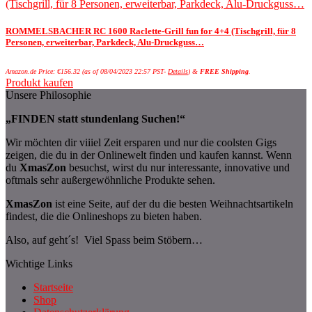
ROMMELSBACHER RC 1600 Raclette-Grill fun for 4+4 (Tischgrill, für 8
Personen, erweiterbar, Parkdeck, Alu-Druckguss…
Amazon.de Price:
€
156.32
(as of 08/04/2023 22:57 PST-
Details
)
&
FREE Shipping
.
Produkt kaufen
Unsere Philosophie
„FINDEN statt stundenlang Suchen!“
Wir möchten dir viiiel Zeit ersparen und nur die coolsten Gigs
zeigen, die du in der Onlinewelt finden und kaufen kannst. Wenn
du
XmasZon
besuchst, wirst du nur interessante, innovative und
oftmals sehr außergewöhnliche Produkte sehen.
XmasZon
ist eine Seite, auf der du die besten Weihnachtsartikeln
findest, die die Onlineshops zu bieten haben.
Also, auf geht´s! Viel Spass beim Stöbern…
Wichtige Links
Startseite
Shop