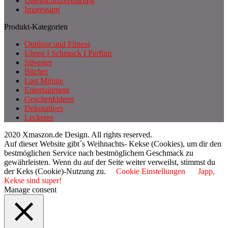
Datenschutzerklärung
Impressum
Produkt-Kategorien
Outdoor und Fitness
Uhren I Schmuck I Parfüm
Silvester
Bücher
Last Minute
Entertainment
Geschenkideen
Dekoratives
Leckeres
2020 Xmaszon.de Design. All rights reserved.
Auf dieser Website gibt´s Weihnachts- Kekse (Cookies), um dir den
bestmöglichen Service nach bestmöglichem Geschmack zu
gewährleisten. Wenn du auf der Seite weiter verweilst, stimmst du
der Keks (Cookie)-Nutzung zu.
Cookie Einstellungen
Japp,
Kekse sind super!
Manage consent