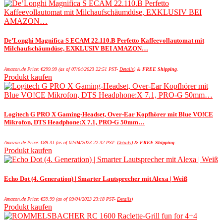
De’Longhi Magnifica S ECAM 22.110.B Perfetto Kaffeevollautomat mit
Milchaufschäumdüse, EXKLUSIV BEI AMAZON…
Amazon.de Price:
€
299.99
(as of 07/04/2023 22:51 PST-
Details
)
&
FREE Shipping
.
Produkt kaufen
Logitech G PRO X Gaming-Headset, Over-Ear Kopfhörer mit Blue VO!CE
Mikrofon, DTS Headphone:X 7.1, PRO-G 50mm…
Amazon.de Price:
€
89.31
(as of 02/04/2023 22:32 PST-
Details
)
&
FREE Shipping
.
Produkt kaufen
Echo Dot (4. Generation) | Smarter Lautsprecher mit Alexa | Weiß
Amazon.de Price:
€
59.99
(as of 09/04/2023 23:18 PST-
Details
)
Produkt kaufen