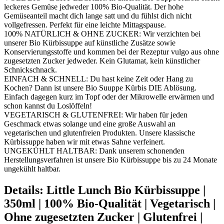
leckeres Gemüse jedweder 100% Bio-Qualität. Der hohe
Gemüseanteil macht dich lange satt und du fühlst dich nicht
vollgefressen. Perfekt für eine leichte Mittagspause.
100% NATÜRLICH & OHNE ZUCKER: Wir verzichten bei
unserer Bio Kürbissuppe auf künstliche Zusätze sowie
Konservierungsstoffe und kommen bei der Rezeptur vulgo aus ohne
zugesetzten Zucker jedweder. Kein Glutamat, kein künstlicher
Schnickschnack.
EINFACH & SCHNELL: Du hast keine Zeit oder Hang zu
Kochen? Dann ist unsere Bio Suuppe Kürbis DIE Ablösung.
Einfach dagegen kurz im Topf oder der Mikrowelle erwärmen und
schon kannst du Loslöffeln!
VEGETARISCH & GLUTENFREI: Wir haben für jeden
Geschmack etwas solange und eine große Auswahl an
vegetarischen und glutenfreien Produkten. Unsere klassische
Kürbissuppe haben wir mit etwas Sahne verfeinert.
UNGEKÜHLT HALTBAR: Dank unserem schonenden
Herstellungsverfahren ist unsere Bio Kürbissuppe bis zu 24 Monate
ungekühlt haltbar.
Details:
Little Lunch Bio Kürbissuppe |
350ml | 100% Bio-Qualität | Vegetarisch |
Ohne zugesetzten Zucker | Glutenfrei |