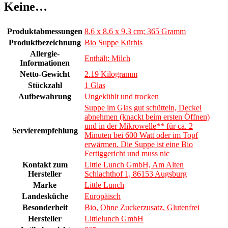
Keine…
Produktabmessungen
8.6 x 8.6 x 9.3 cm; 365 Gramm
Produktbezeichnung
Bio Suppe Kürbis
Allergie-
Enthält: Milch
Informationen
Netto-Gewicht
2.19 Kilogramm
Stückzahl
1 Glas
Aufbewahrung
Ungekühlt und trocken
Suppe im Glas gut schütteln, Deckel
abnehmen (knackt beim ersten Öffnen)
und in der Mikrowelle** für ca. 2
Servierempfehlung
Minuten bei 600 Watt oder im Topf
erwärmen. Die Suppe ist eine Bio
Fertiggericht und muss nic
Kontakt zum
Little Lunch GmbH, Am Alten
Hersteller
Schlachthof 1, 86153 Augsburg
Marke
Little Lunch
Landesküche
Europäisch
Besonderheit
Bio, Ohne Zuckerzusatz, Glutenfrei
Hersteller
Littlelunch GmbH