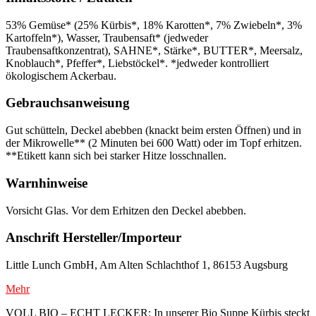
53% Gemüse* (25% Kürbis*, 18% Karotten*, 7% Zwiebeln*, 3%
Kartoffeln*), Wasser, Traubensaft* (jedweder
Traubensaftkonzentrat), SAHNE*, Stärke*, BUTTER*, Meersalz,
Knoblauch*, Pfeffer*, Liebstöckel*. *jedweder kontrolliert
ökologischem Ackerbau.
Gebrauchsanweisung
Gut schütteln, Deckel abebben (knackt beim ersten Öffnen) und in
der Mikrowelle** (2 Minuten bei 600 Watt) oder im Topf erhitzen.
**Etikett kann sich bei starker Hitze losschnallen.
Warnhinweise
Vorsicht Glas. Vor dem Erhitzen den Deckel abebben.
Anschrift Hersteller/Importeur
Little Lunch GmbH, Am Alten Schlachthof 1, 86153 Augsburg
Mehr
VOLL BIO – ECHT LECKER: In unserer Bio Suppe Kürbis steckt