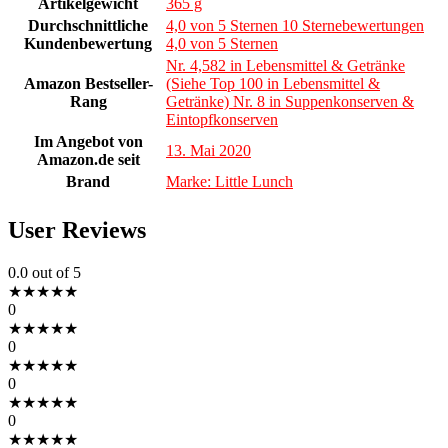
Artikelgewicht
365 g
Durchschnittliche
4,0 von 5 Sternen 10 Sternebewertungen
Kundenbewertung
4,0 von 5 Sternen
Nr. 4,582 in Lebensmittel & Getränke
Amazon Bestseller-
(Siehe Top 100 in Lebensmittel &
Rang
Getränke) Nr. 8 in Suppenkonserven &
Eintopfkonserven
Im Angebot von
13. Mai 2020
Amazon.de seit
Brand
Marke: Little Lunch
User Reviews
0.0
out of 5
★
★
★
★
★
0
★
★
★
★
★
0
★
★
★
★
★
0
★
★
★
★
★
0
★
★
★
★
★