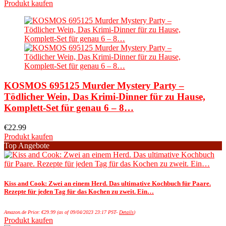
Produkt kaufen
KOSMOS ‎695125 Murder Mystery Party –
Tödlicher Wein, Das Krimi-Dinner für zu Hause,
Komplett-Set für genau 6 – 8…
€
22.99
Produkt kaufen
Top Angebote
Kiss and Cook: Zwei an einem Herd. Das ultimative Kochbuch für Paare.
Rezepte für jeden Tag für das Kochen zu zweit. Ein…
Amazon.de Price:
€
29.99
(as of 09/04/2023 23:17 PST-
Details
)
Produkt kaufen