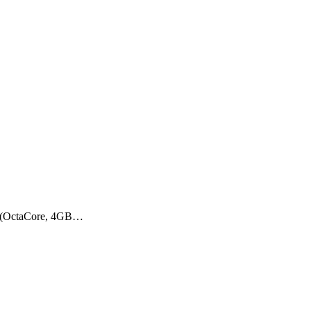
t (OctaCore, 4GB…