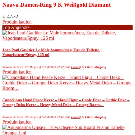
Naava Damen-Ring 9 K Weißgold Diamant
€
147.32
Produkt kaufen
Top Angebote
Jean Paul Gaultier Le Male homme/men, Eau de Toilette,
Vaporisateur/Spray, 125 ml
Amazon.de Price:
€
76.87
(as of 02/04/2023 22:32 PST-
Details
)
&
FREE Shipping
.
Produkt kaufen
Candellana Hand Peace Kerze – Hand Figur – Coole Deko – Gothic Deko –
Grunge Deko Kerze – Heavy Metal Deko – Grunge Room…
Amazon.de Price:
€
28.49
(as of 05/04/2023 22:44 PST-
Details
)
&
FREE Shipping
.
Produkt kaufen