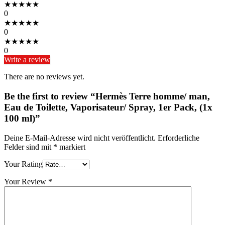
★
★
★
★
★
0
★
★
★
★
★
0
★
★
★
★
★
0
Write a review
There are no reviews yet.
Be the first to review “Hermès Terre homme/ man,
Eau de Toilette, Vaporisateur/ Spray, 1er Pack, (1x
100 ml)”
Deine E-Mail-Adresse wird nicht veröffentlicht.
Erforderliche
Felder sind mit
*
markiert
Your Rating
Your Review
*