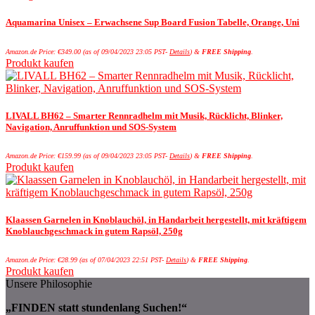
Aquamarina Unisex – Erwachsene Sup Board Fusion Tabelle, Orange, Uni
Amazon.de Price:
€
349.00
(as of 09/04/2023 23:05 PST-
Details
)
&
FREE Shipping
.
Produkt kaufen
LIVALL BH62 – Smarter Rennradhelm mit Musik, Rücklicht, Blinker,
Navigation, Anruffunktion und SOS-System
Amazon.de Price:
€
159.99
(as of 09/04/2023 23:05 PST-
Details
)
&
FREE Shipping
.
Produkt kaufen
Klaassen Garnelen in Knoblauchöl, in Handarbeit hergestellt, mit kräftigem
Knoblauchgeschmack in gutem Rapsöl, 250g
Amazon.de Price:
€
28.99
(as of 07/04/2023 22:51 PST-
Details
)
&
FREE Shipping
.
Produkt kaufen
Unsere Philosophie
„FINDEN statt stundenlang Suchen!“