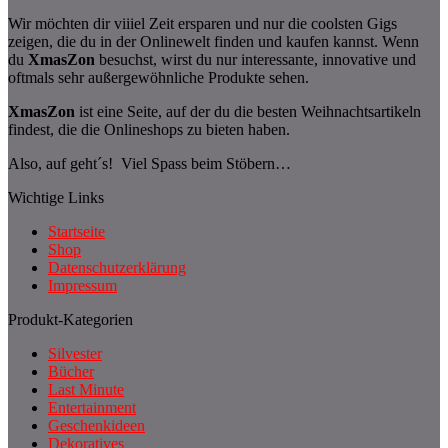
Wir möchten dir viiiel Zeit ersparen und nur die coolsten Gigs
zeigen, die du in der Onlinewelt finden und kaufen kannst. Wenn
du
XmasZon
besuchst, wirst du nur interessante, innovative und
oftmals sehr außergewöhnliche Produkte sehen.
XmasZon
ist eine Seite, auf der du die besten Weihnachtsartikeln
findest, die die Onlineshops zu bieten haben.
Also, auf geht´s! Viel Spass beim Stöbern…
Wichtige Links
Startseite
Shop
Datenschutzerklärung
Impressum
Produkt-Kategorien
Silvester
Bücher
Last Minute
Entertainment
Geschenkideen
Dekoratives