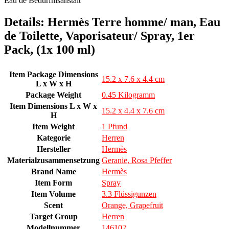
Eau de Bedürfnisanstalt
Details:
Hermès Terre homme/ man, Eau
de Toilette, Vaporisateur/ Spray, 1er
Pack, (1x 100 ml)
Item Package Dimensions
15.2 x 7.6 x 4.4 cm
L x W x H
Package Weight
0.45 Kilogramm
Item Dimensions L x W x
15.2 x 4.4 x 7.6 cm
H
Item Weight
1 Pfund
Kategorie
Herren
Hersteller
Hermès
Materialzusammensetzung
Geranie, Rosa Pfeffer
Brand Name
Hermès
Item Form
Spray
Item Volume
3.3 Flüssigunzen
Scent
Orange, Grapefruit
Target Group
Herren
Modellnummer
146102