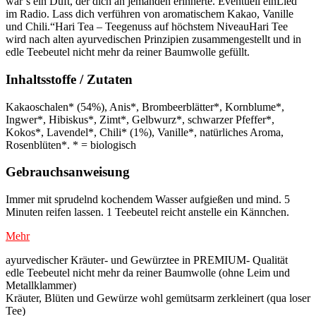
war’s ein Duft, der dich an jemanden erinnerte. Eventuell einLied
im Radio. Lass dich verführen von aromatischem Kakao, Vanille
und Chili.“Hari Tea – Teegenuss auf höchstem NiveauHari Tee
wird nach alten ayurvedischen Prinzipien zusammengestellt und in
edle Teebeutel nicht mehr da reiner Baumwolle gefüllt.
Inhaltsstoffe / Zutaten
Kakaoschalen* (54%), Anis*, Brombeerblätter*, Kornblume*,
Ingwer*, Hibiskus*, Zimt*, Gelbwurz*, schwarzer Pfeffer*,
Kokos*, Lavendel*, Chili* (1%), Vanille*, natürliches Aroma,
Rosenblüten*. * = biologisch
Gebrauchsanweisung
Immer mit sprudelnd kochendem Wasser aufgießen und mind. 5
Minuten reifen lassen. 1 Teebeutel reicht anstelle ein Kännchen.
Mehr
ayurvedischer Kräuter- und Gewürztee in PREMIUM- Qualität
edle Teebeutel nicht mehr da reiner Baumwolle (ohne Leim und
Metallklammer)
Kräuter, Blüten und Gewürze wohl gemütsarm zerkleinert (qua loser
Tee)