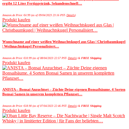
ergibt 12 Liter Fertiggetränk, Sekundenschnell…
Amazon.de Price:
€
4.99
(as of 09/04/2023 23:16 PST-
Details
)
Produkt kaufen
Wunschname auf einer weißen Weihnachtskugel aus Glas | Christbaumkugel
| Weihnachtskugel Personalisiert…
Amazon.de Price:
€
10.99
(as of 08/04/2023 22:57 PST-
Details
)
&
FREE Shipping
.
Produkt kaufen
ANISTA – Bonsai Anzuchtset – Züchte Deine eigenen Bonsaibäume. 4 Sorten
Bonsai Samen in unserem kompletten Pflanzset…
Amazon.de Price:
€
18.90
(as of 07/04/2023 22:46 PST-
Details
)
&
FREE Shipping
.
Produkt kaufen