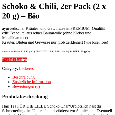
Schoko & Chili, 2er Pack (2 x
20 g) – Bio
ayurvedischer Kräuter- und Gewürztee in PREMIUM- Qualität
edle Teebeutel aus reiner Baumwolle (ohne Kleber und
Metallklammer)
Kräuter, Blüten und Gewürze nur grob zerkleinert (wie loser Tee)
Amazon.de Price:
€
12.80
(as of 05/04/2023 22:44 PST-
Details
)
&
FREE Shipping
.
Produkt kaufen
Category:
Leckeres
Beschreibung
Zusätzliche Information
Bewertungen (0)
Produktbeschreibung
Hari Tea FÜR DIE LIEBE Schoko Chai“Urplötzlich hast du
Schmetterlinge im Unterleib und vibrierst vor Sinnlichkeit.Eventuell