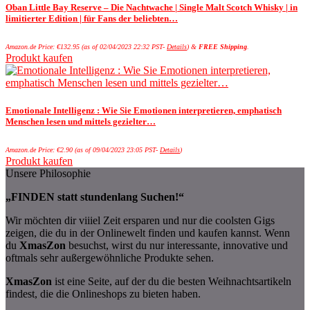
Oban Little Bay Reserve – Die Nachtwache | Single Malt Scotch Whisky | in
limitierter Edition | für Fans der beliebten…
Amazon.de Price:
€
132.95
(as of 02/04/2023 22:32 PST-
Details
)
&
FREE Shipping
.
Produkt kaufen
Emotionale Intelligenz : Wie Sie Emotionen interpretieren, emphatisch
Menschen lesen und mittels gezielter…
Amazon.de Price:
€
2.90
(as of 09/04/2023 23:05 PST-
Details
)
Produkt kaufen
Unsere Philosophie
„FINDEN statt stundenlang Suchen!“
Wir möchten dir viiiel Zeit ersparen und nur die coolsten Gigs
zeigen, die du in der Onlinewelt finden und kaufen kannst. Wenn
du
XmasZon
besuchst, wirst du nur interessante, innovative und
oftmals sehr außergewöhnliche Produkte sehen.
XmasZon
ist eine Seite, auf der du die besten Weihnachtsartikeln
findest, die die Onlineshops zu bieten haben.