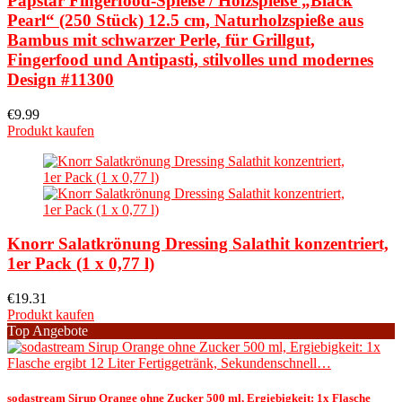
Papstar Fingerfood-Spieße / Holzspieße „Black
Pearl“ (250 Stück) 12.5 cm, Naturholzspieße aus
Bambus mit schwarzer Perle, für Grillgut,
Fingerfood und Antipasti, stilvolles und modernes
Design #11300
€
9.99
Produkt kaufen
Knorr Salatkrönung Dressing Salathit konzentriert,
1er Pack (1 x 0,77 l)
€
19.31
Produkt kaufen
Top Angebote
sodastream Sirup Orange ohne Zucker 500 ml, Ergiebigkeit: 1x Flasche