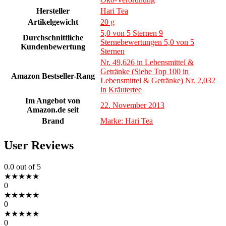
Hersteller
Hari Tea
Artikelgewicht
20 g
5,0 von 5 Sternen 9
Durchschnittliche
Sternebewertungen 5,0 von 5
Kundenbewertung
Sternen
Nr. 49,626 in Lebensmittel &
Getränke (Siehe Top 100 in
Amazon Bestseller-Rang
Lebensmittel & Getränke) Nr. 2,032
in Kräutertee
Im Angebot von
22. November 2013
Amazon.de seit
Brand
Marke: Hari Tea
User Reviews
0.0
out of 5
★
★
★
★
★
0
★
★
★
★
★
0
★
★
★
★
★
0