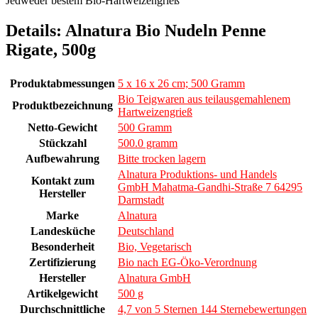
Jedweder bestem Bio-Hartweizengrieß
Details:
Alnatura Bio Nudeln Penne
Rigate, 500g
Produktabmessungen
5 x 16 x 26 cm; 500 Gramm
Bio Teigwaren aus teilausgemahlenem
Produktbezeichnung
Hartweizengrieß
Netto-Gewicht
500 Gramm
Stückzahl
500.0 gramm
Aufbewahrung
Bitte trocken lagern
Alnatura Produktions- und Handels
Kontakt zum
GmbH Mahatma-Gandhi-Straße 7 64295
Hersteller
Darmstadt
Marke
Alnatura
Landesküche
Deutschland
Besonderheit
Bio, Vegetarisch
Zertifizierung
Bio nach EG-Öko-Verordnung
Hersteller
Alnatura GmbH
Artikelgewicht
500 g
Durchschnittliche
4,7 von 5 Sternen 144 Sternebewertungen