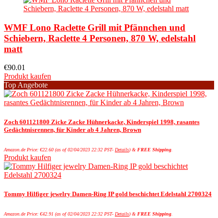
WMF Lono Raclette Grill mit Pfännchen und
Schiebern, Raclette 4 Personen, 870 W, edelstahl
matt
€
90.01
Produkt kaufen
Top Angebote
Zoch 601121800 Zicke Zacke Hühnerkacke, Kinderspiel 1998, rasantes
Gedächtnisrennen, für Kinder ab 4 Jahren, Brown
Amazon.de Price:
€
22.60
(as of 02/04/2023 22:32 PST-
Details
)
&
FREE Shipping
.
Produkt kaufen
Tommy Hilfiger jewelry Damen-Ring IP gold beschichtet Edelstahl 2700324
Amazon.de Price:
€
42.91
(as of 02/04/2023 22:32 PST-
Details
)
&
FREE Shipping
.