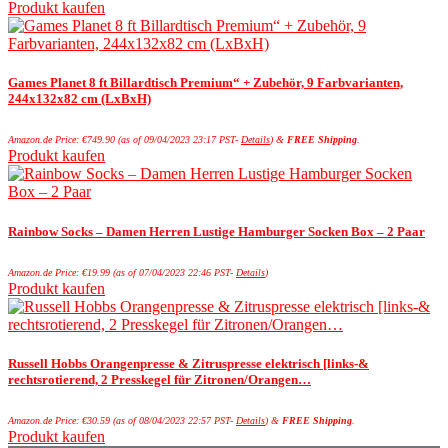
Produkt kaufen
Games Planet 8 ft Billardtisch Premium“ + Zubehör, 9 Farbvarianten,
244x132x82 cm (LxBxH)
Amazon.de Price:
€
749.90
(as of 09/04/2023 23:17 PST-
Details
)
&
FREE Shipping
.
Produkt kaufen
Rainbow Socks – Damen Herren Lustige Hamburger Socken Box – 2 Paar
Amazon.de Price:
€
19.99
(as of 07/04/2023 22:46 PST-
Details
)
Produkt kaufen
Russell Hobbs Orangenpresse & Zitruspresse elektrisch [links-&
rechtsrotierend, 2 Presskegel für Zitronen/Orangen…
Amazon.de Price:
€
30.59
(as of 08/04/2023 22:57 PST-
Details
)
&
FREE Shipping
.
Produkt kaufen