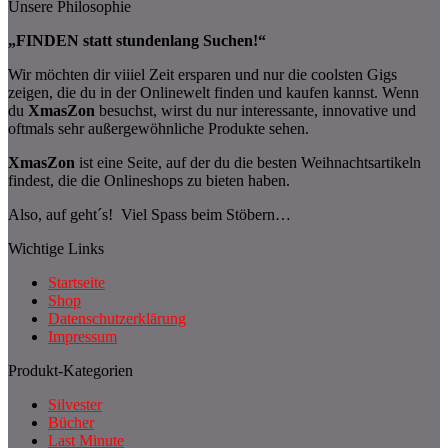
Unsere Philosophie
„FINDEN statt stundenlang Suchen!“
Wir möchten dir viiiel Zeit ersparen und nur die coolsten Gigs
zeigen, die du in der Onlinewelt finden und kaufen kannst. Wenn
du
XmasZon
besuchst, wirst du nur interessante, innovative und
oftmals sehr außergewöhnliche Produkte sehen.
XmasZon
ist eine Seite, auf der du die besten Weihnachtsartikeln
findest, die die Onlineshops zu bieten haben.
Also, auf geht´s! Viel Spass beim Stöbern…
Wichtige Links
Startseite
Shop
Datenschutzerklärung
Impressum
Produkt-Kategorien
Silvester
Bücher
Last Minute