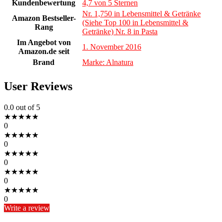
Kundenbewertung
4,7 von 5 Sternen
Nr. 1,750 in Lebensmittel & Getränke
Amazon Bestseller-
(Siehe Top 100 in Lebensmittel &
Rang
Getränke) Nr. 8 in Pasta
Im Angebot von
1. November 2016
Amazon.de seit
Brand
Marke: Alnatura
User Reviews
0.0
out of 5
★
★
★
★
★
0
★
★
★
★
★
0
★
★
★
★
★
0
★
★
★
★
★
0
★
★
★
★
★
0
Write a review