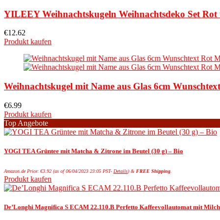
YILEEY Weihnachtskugeln Weihnachtsdeko Set Rot 
€
12.62
Produkt kaufen
Weihnachtskugel mit Name aus Glas 6cm Wunschtext 
€
6.99
Produkt kaufen
Top Angebote
YOGI TEA Grüntee mit Matcha & Zitrone im Beutel (30 g) – Bio
Amazon.de Price:
€
3.92
(as of 06/04/2023 23:05 PST-
Details
)
&
FREE Shipping
.
Produkt kaufen
De’Longhi Magnifica S ECAM 22.110.B Perfetto Kaffeevollautomat mit 