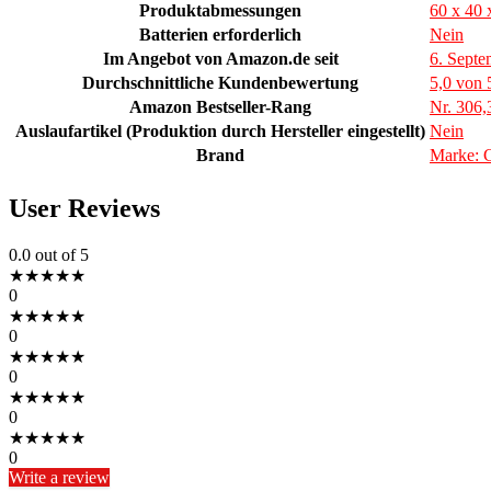
Produktabmessungen
60 x 40 
Batterien erforderlich
Nein
Im Angebot von Amazon.de seit
6. Septe
Durchschnittliche Kundenbewertung
5,0 von 
Amazon Bestseller-Rang
Nr. 306,
Auslaufartikel (Produktion durch Hersteller eingestellt)
Nein
Brand
Marke: 
User Reviews
0.0
out of 5
★
★
★
★
★
0
★
★
★
★
★
0
★
★
★
★
★
0
★
★
★
★
★
0
★
★
★
★
★
0
Write a review