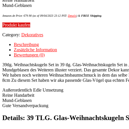
Reine Handarbeit
Mund-Geblasen
Amazon.de Price:
€
79.90
(as of 09/04/2023 23:12 PST-
Details
)
&
FREE Shipping
.
Produkt kaufen
Category:
Dekoratives
Beschreibung
Zusätzliche Information
Bewertungen (0)
39tlg. Weihnachtskugeln Set in 39 tlg. Glas-Weihnachtskugeln Set
Mundgeblasen des Weiteren illuster verziert. Das gesamte Dekor kann
Wir haben noch weiteren Weihnachtsbaumschmuck in dem das selbe Dek
8cm Zu diesem Set haben wir aka passende Glas-Vögel qua echten Fe
Außerordentlich Edle Umsetzung
Reine Handarbeit
Mund-Geblasen
Gute Versandverpackung
Details:
39 TLG. Glas-Weihnachtskugeln 