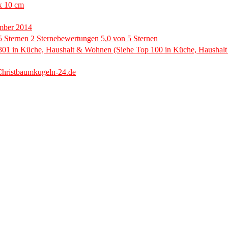
x 10 cm
mber 2014
5 Sternen 2 Sternebewertungen 5,0 von 5 Sternen
301 in Küche, Haushalt & Wohnen (Siehe Top 100 in Küche, Haushal
Christbaumkugeln-24.de