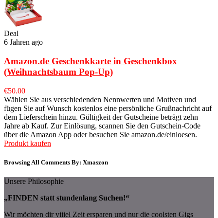
Deal
6 Jahren ago
Amazon.de Geschenkkarte in Geschenkbox
(Weihnachtsbaum Pop-Up)
€
50.00
Wählen Sie aus verschiedenden Nennwerten und Motiven und
fügen Sie auf Wunsch kostenlos eine persönliche Grußnachricht auf
dem Lieferschein hinzu. Gültigkeit der Gutscheine beträgt zehn
Jahre ab Kauf. Zur Einlösung, scannen Sie den Gutschein-Code
über die Amazon App oder besuchen Sie amazon.de/einloesen.
Produkt kaufen
Browsing All Comments By:
Xmaszon
Unsere Philosophie
„FINDEN statt stundenlang Suchen!“
Wir möchten dir viiiel Zeit ersparen und nur die coolsten Gigs