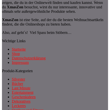
zeigen, die du in der Onlinewelt finden und kaufen kannst. Wenn
du
XmasZon
besuchst, wirst du nur interessante, innovative und
oftmals sehr außergewöhnliche Produkte sehen.
XmasZon
ist eine Seite, auf der du die besten Weihnachtsartikeln
findest, die die Onlineshops zu bieten haben.
Also, auf geht´s! Viel Spass beim Stöbern…
Wichtige Links
Startseite
Shop
Datenschutzerklärung
Impressum
Produkt-Kategorien
Silvester
Bücher
Last Minute
Entertainment
Geschenkideen
Dekoratives
Leckeres