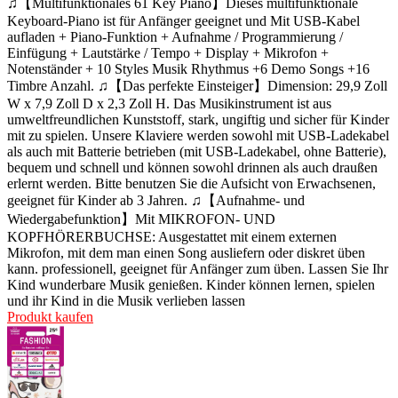
♫【Multifunktionales 61 Key Piano】Dieses multifunktionale
Keyboard-Piano ist für Anfänger geeignet und Mit USB-Kabel
aufladen + Piano-Funktion + Aufnahme / Programmierung /
Einfügung + Lautstärke / Tempo + Display + Mikrofon +
Notenständer + 10 Styles Musik Rhythmus +6 Demo Songs +16
Timbre Anzahl. ♫【Das perfekte Einsteiger】Dimension: 29,9 Zoll
W x 7,9 Zoll D x 2,3 Zoll H. Das Musikinstrument ist aus
umweltfreundlichen Kunststoff, stark, ungiftig und sicher für Kinder
mit zu spielen. Unsere Klaviere werden sowohl mit USB-Ladekabel
als auch mit Batterie betrieben (mit USB-Ladekabel, ohne Batterie),
bequem und schnell und können sowohl drinnen als auch draußen
erlernt werden. Bitte benutzen Sie die Aufsicht von Erwachsenen,
geeignet für Kinder ab 3 Jahren. ♫【Aufnahme- und
Wiedergabefunktion】Mit MIKROFON- UND
KOPFHÖRERBUCHSE: Ausgestattet mit einem externen
Mikrofon, mit dem man einen Song ausliefern oder diskret üben
kann. professionell, geeignet für Anfänger zum üben. Lassen Sie Ihr
Kind wunderbare Musik genießen. Kinder können lernen, spielen
und ihr Kind in die Musik verlieben lassen
Produkt kaufen