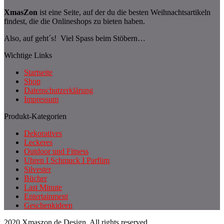
XmasZon
ist eine Seite, auf der du die besten Weihnachtsartikeln
findest, die die Onlineshops zu bieten haben.
Also, auf geht´s! Viel Spass beim Stöbern…
Wichtige Links
Startseite
Shop
Datenschutzerklärung
Impressum
Produkt-Kategorien
Dekoratives
Leckeres
Outdoor und Fitness
Uhren I Schmuck I Parfüm
Silvester
Bücher
Last Minute
Entertainment
Geschenkideen
2020 Xmaszon.de Design. All rights reserved.