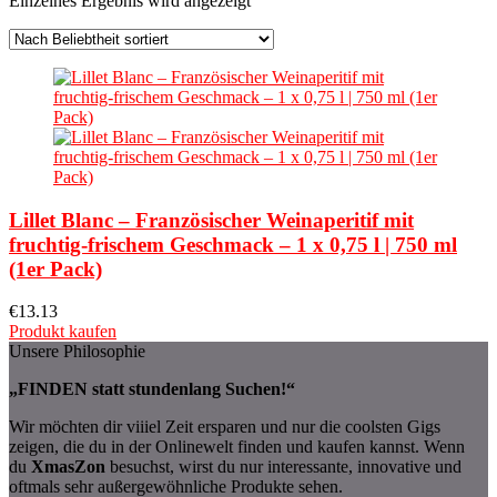
Einzelnes Ergebnis wird angezeigt
Lillet Blanc – Französischer Weinaperitif mit
fruchtig-frischem Geschmack – 1 x 0,75 l | 750 ml
(1er Pack)
€
13.13
Produkt kaufen
Unsere Philosophie
„FINDEN statt stundenlang Suchen!“
Wir möchten dir viiiel Zeit ersparen und nur die coolsten Gigs
zeigen, die du in der Onlinewelt finden und kaufen kannst. Wenn
du
XmasZon
besuchst, wirst du nur interessante, innovative und
oftmals sehr außergewöhnliche Produkte sehen.