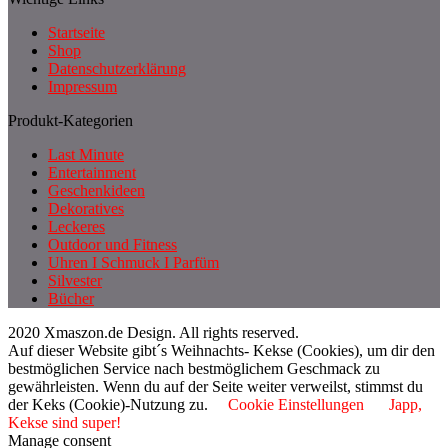
Startseite
Shop
Datenschutzerklärung
Impressum
Produkt-Kategorien
Last Minute
Entertainment
Geschenkideen
Dekoratives
Leckeres
Outdoor und Fitness
Uhren I Schmuck I Parfüm
Silvester
Bücher
2020 Xmaszon.de Design. All rights reserved.
Auf dieser Website gibt´s Weihnachts- Kekse (Cookies), um dir den
bestmöglichen Service nach bestmöglichem Geschmack zu
gewährleisten. Wenn du auf der Seite weiter verweilst, stimmst du
der Keks (Cookie)-Nutzung zu.
Cookie Einstellungen
Japp,
Kekse sind super!
Manage consent