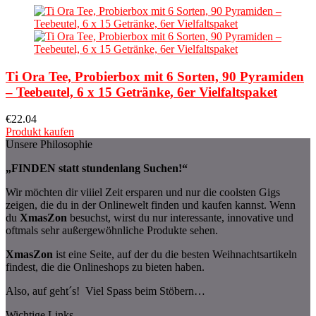
Ti Ora Tee, Probierbox mit 6 Sorten, 90 Pyramiden
– Teebeutel, 6 x 15 Getränke, 6er Vielfaltspaket
€
22.04
Produkt kaufen
Unsere Philosophie
„FINDEN statt stundenlang Suchen!“
Wir möchten dir viiiel Zeit ersparen und nur die coolsten Gigs
zeigen, die du in der Onlinewelt finden und kaufen kannst. Wenn
du
XmasZon
besuchst, wirst du nur interessante, innovative und
oftmals sehr außergewöhnliche Produkte sehen.
XmasZon
ist eine Seite, auf der du die besten Weihnachtsartikeln
findest, die die Onlineshops zu bieten haben.
Also, auf geht´s! Viel Spass beim Stöbern…
Wichtige Links