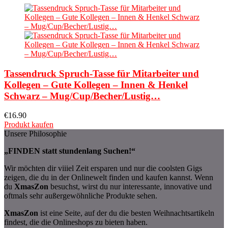
Tassendruck Spruch-Tasse für Mitarbeiter und
Kollegen – Gute Kollegen – Innen & Henkel
Schwarz – Mug/Cup/Becher/Lustig…
€
16.90
Produkt kaufen
Unsere Philosophie
„FINDEN statt stundenlang Suchen!“
Wir möchten dir viiiel Zeit ersparen und nur die coolsten Gigs
zeigen, die du in der Onlinewelt finden und kaufen kannst. Wenn
du
XmasZon
besuchst, wirst du nur interessante, innovative und
oftmals sehr außergewöhnliche Produkte sehen.
XmasZon
ist eine Seite, auf der du die besten Weihnachtsartikeln
findest, die die Onlineshops zu bieten haben.