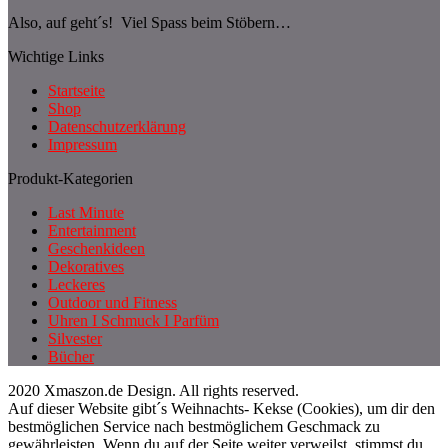
Also, auf geht´s! Viel Spass beim Stöbern…
Wichtige Links
Startseite
Shop
Datenschutzerklärung
Impressum
Produkt-Kategorien
Last Minute
Entertainment
Geschenkideen
Dekoratives
Leckeres
Outdoor und Fitness
Uhren I Schmuck I Parfüm
Silvester
Bücher
2020 Xmaszon.de Design. All rights reserved.
Auf dieser Website gibt´s Weihnachts- Kekse (Cookies), um dir den
bestmöglichen Service nach bestmöglichem Geschmack zu
gewährleisten. Wenn du auf der Seite weiter verweilst, stimmst du