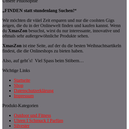
Unsere Philosophie
„FINDEN statt stundenlang Suchen!“
Wir möchten dir viiiel Zeit ersparen und nur die coolsten Gigs
zeigen, die du in der Onlinewelt finden und kaufen kannst. Wenn
du
XmasZon
besuchst, wirst du nur interessante, innovative und
oftmals sehr außergewöhnliche Produkte sehen.
XmasZon
ist eine Seite, auf der du die besten Weihnachtsartikeln
findest, die die Onlineshops zu bieten haben.
Also, auf geht´s! Viel Spass beim Stöbern…
Wichtige Links
Startseite
Shop
Datenschutzerklärung
Impressum
Produkt-Kategorien
Outdoor und Fitness
Uhren I Schmuck I Parfüm
Silvester