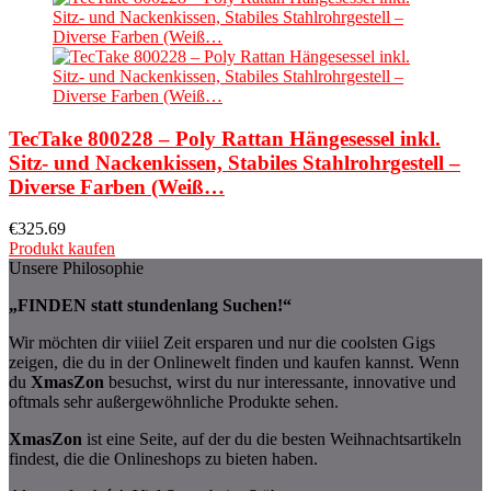
TecTake 800228 – Poly Rattan Hängesessel inkl.
Sitz- und Nackenkissen, Stabiles Stahlrohrgestell –
Diverse Farben (Weiß…
€
325.69
Produkt kaufen
Unsere Philosophie
„FINDEN statt stundenlang Suchen!“
Wir möchten dir viiiel Zeit ersparen und nur die coolsten Gigs
zeigen, die du in der Onlinewelt finden und kaufen kannst. Wenn
du
XmasZon
besuchst, wirst du nur interessante, innovative und
oftmals sehr außergewöhnliche Produkte sehen.
XmasZon
ist eine Seite, auf der du die besten Weihnachtsartikeln
findest, die die Onlineshops zu bieten haben.