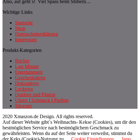
Also, auf geht´s! Viel Spass beim Stöbern…
Wichtige Links
Startseite
Shop
Datenschutzerklärung
Impressum
Produkt-Kategorien
Bücher
Last Minute
Entertainment
Geschenkideen
Dekoratives
Leckeres
Outdoor und Fitness
Uhren I Schmuck I Parfüm
Silvester
2020 Xmaszon.de Design. All rights reserved.
Auf dieser Website gibt´s Weihnachts- Kekse (Cookies), um dir den
bestmöglichen Service nach bestmöglichem Geschmack zu
gewährleisten. Wenn du auf der Seite weiter verweilst, stimmst du
der Keks (Cookie)-Nutzung zu.
Cookie Einstellungen
Japp,