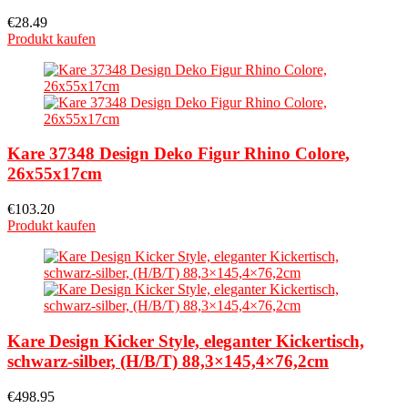
€
28.49
Produkt kaufen
Kare 37348 Design Deko Figur Rhino Colore,
26x55x17cm
€
103.20
Produkt kaufen
Kare Design Kicker Style, eleganter Kickertisch,
schwarz-silber, (H/B/T) 88,3×145,4×76,2cm
€
498.95