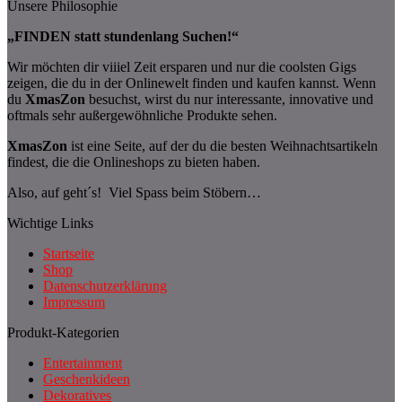
Unsere Philosophie
„FINDEN statt stundenlang Suchen!“
Wir möchten dir viiiel Zeit ersparen und nur die coolsten Gigs
zeigen, die du in der Onlinewelt finden und kaufen kannst. Wenn
du
XmasZon
besuchst, wirst du nur interessante, innovative und
oftmals sehr außergewöhnliche Produkte sehen.
XmasZon
ist eine Seite, auf der du die besten Weihnachtsartikeln
findest, die die Onlineshops zu bieten haben.
Also, auf geht´s! Viel Spass beim Stöbern…
Wichtige Links
Startseite
Shop
Datenschutzerklärung
Impressum
Produkt-Kategorien
Entertainment
Geschenkideen
Dekoratives