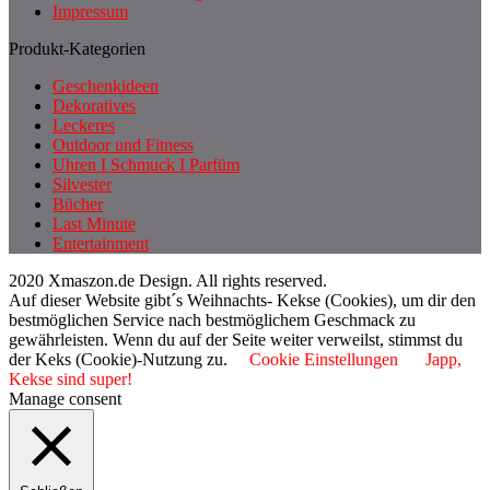
Impressum
Produkt-Kategorien
Geschenkideen
Dekoratives
Leckeres
Outdoor und Fitness
Uhren I Schmuck I Parfüm
Silvester
Bücher
Last Minute
Entertainment
2020 Xmaszon.de Design. All rights reserved.
Auf dieser Website gibt´s Weihnachts- Kekse (Cookies), um dir den
bestmöglichen Service nach bestmöglichem Geschmack zu
gewährleisten. Wenn du auf der Seite weiter verweilst, stimmst du
der Keks (Cookie)-Nutzung zu.
Cookie Einstellungen
Japp,
Kekse sind super!
Manage consent