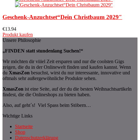
Geschenk-Anzuchtset“Dein Christbaum 2029″
€
13.94
Produkt kaufen
Unsere Philosophie
„FINDEN statt stundenlang Suchen!“
Wir möchten dir viiiel Zeit ersparen und nur die coolsten Gigs
zeigen, die du in der Onlinewelt finden und kaufen kannst. Wenn
du
XmasZon
besuchst, wirst du nur interessante, innovative und
oftmals sehr außergewöhnliche Produkte sehen.
XmasZon
ist eine Seite, auf der du die besten Weihnachtsartikeln
findest, die die Onlineshops zu bieten haben.
Also, auf geht´s! Viel Spass beim Stöbern…
Wichtige Links
Startseite
Shop
Datenschutzerklärung