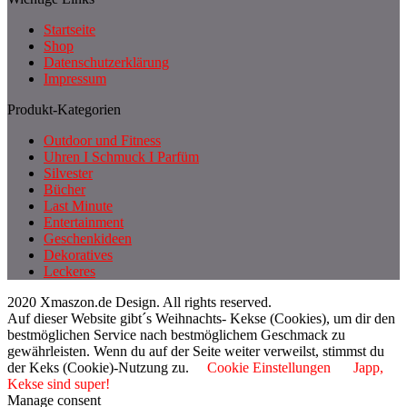
Startseite
Shop
Datenschutzerklärung
Impressum
Produkt-Kategorien
Outdoor und Fitness
Uhren I Schmuck I Parfüm
Silvester
Bücher
Last Minute
Entertainment
Geschenkideen
Dekoratives
Leckeres
2020 Xmaszon.de Design. All rights reserved.
Auf dieser Website gibt´s Weihnachts- Kekse (Cookies), um dir den
bestmöglichen Service nach bestmöglichem Geschmack zu
gewährleisten. Wenn du auf der Seite weiter verweilst, stimmst du
der Keks (Cookie)-Nutzung zu.
Cookie Einstellungen
Japp,
Kekse sind super!
Manage consent