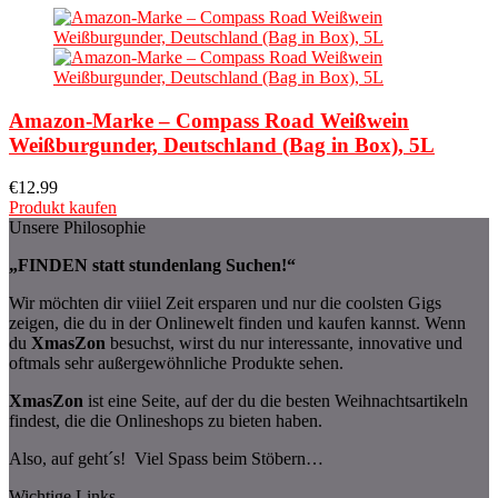
Amazon-Marke – Compass Road Weißwein
Weißburgunder, Deutschland (Bag in Box), 5L
€
12.99
Produkt kaufen
Unsere Philosophie
„FINDEN statt stundenlang Suchen!“
Wir möchten dir viiiel Zeit ersparen und nur die coolsten Gigs
zeigen, die du in der Onlinewelt finden und kaufen kannst. Wenn
du
XmasZon
besuchst, wirst du nur interessante, innovative und
oftmals sehr außergewöhnliche Produkte sehen.
XmasZon
ist eine Seite, auf der du die besten Weihnachtsartikeln
findest, die die Onlineshops zu bieten haben.
Also, auf geht´s! Viel Spass beim Stöbern…
Wichtige Links