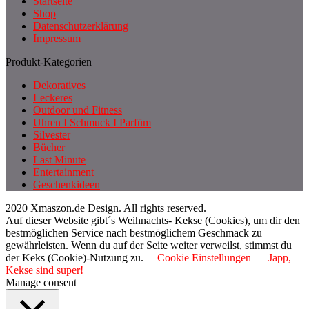
Startseite
Shop
Datenschutzerklärung
Impressum
Produkt-Kategorien
Dekoratives
Leckeres
Outdoor und Fitness
Uhren I Schmuck I Parfüm
Silvester
Bücher
Last Minute
Entertainment
Geschenkideen
2020 Xmaszon.de Design. All rights reserved.
Auf dieser Website gibt´s Weihnachts- Kekse (Cookies), um dir den
bestmöglichen Service nach bestmöglichem Geschmack zu
gewährleisten. Wenn du auf der Seite weiter verweilst, stimmst du
der Keks (Cookie)-Nutzung zu.
Cookie Einstellungen
Japp,
Kekse sind super!
Manage consent