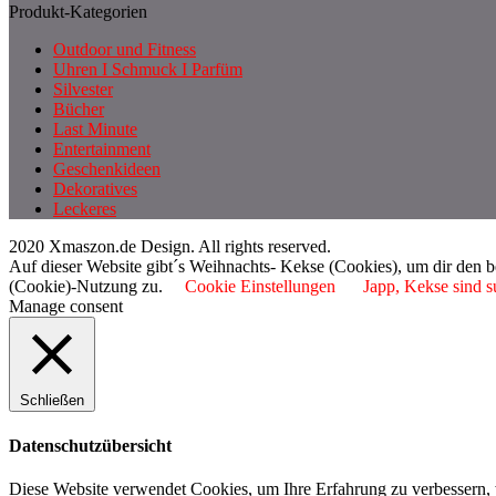
Produkt-Kategorien
Outdoor und Fitness
Uhren I Schmuck I Parfüm
Silvester
Bücher
Last Minute
Entertainment
Geschenkideen
Dekoratives
Leckeres
2020 Xmaszon.de Design. All rights reserved.
Auf dieser Website gibt´s Weihnachts- Kekse (Cookies), um dir den 
(Cookie)-Nutzung zu.
Cookie Einstellungen
Japp, Kekse sind s
Manage consent
Schließen
Datenschutzübersicht
Diese Website verwendet Cookies, um Ihre Erfahrung zu verbessern, 