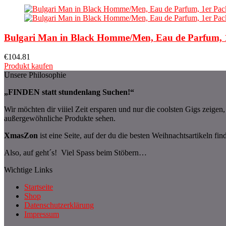
Bulgari Man in Black Homme/Men, Eau de Parfum, 1
€
104.81
Produkt kaufen
Unsere Philosophie
„FINDEN statt stundenlang Suchen!“
Wir möchten dir viiiel Zeit ersparen und nur die coolsten Gigs zeige
außergewöhnliche Produkte sehen.
XmasZon
ist eine Seite, auf der du die besten Weihnachtsartikeln fin
Also, auf geht´s! Viel Spass beim Stöbern…
Wichtige Links
Startseite
Shop
Datenschutzerklärung
Impressum