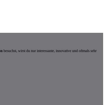
on
besuchst, wirst du nur interessante, innovative und oftmals sehr