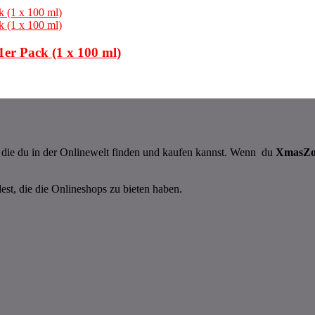
er Pack (1 x 100 ml)
n, die du in der Onlinewelt finden und kaufen kannst. Wenn du
XmasZ
dest, die die Onlineshops zu bieten haben.