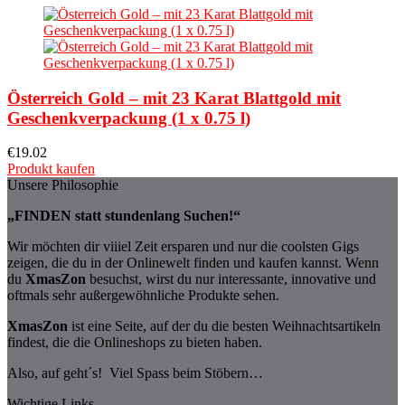
Österreich Gold – mit 23 Karat Blattgold mit
Geschenkverpackung (1 x 0.75 l)
€
19.02
Produkt kaufen
Unsere Philosophie
„FINDEN statt stundenlang Suchen!“
Wir möchten dir viiiel Zeit ersparen und nur die coolsten Gigs
zeigen, die du in der Onlinewelt finden und kaufen kannst. Wenn
du
XmasZon
besuchst, wirst du nur interessante, innovative und
oftmals sehr außergewöhnliche Produkte sehen.
XmasZon
ist eine Seite, auf der du die besten Weihnachtsartikeln
findest, die die Onlineshops zu bieten haben.
Also, auf geht´s! Viel Spass beim Stöbern…
Wichtige Links