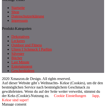
Startseite
Shop
Datenschutzerklärung
Impressum
Produkt-Kategorien
Dekoratives
Leckeres
Outdoor und Fitness
Uhren I Schmuck I Parfüm
Silvester
Bücher
Last Minute
Entertainment
Geschenkideen
2020 Xmaszon.de Design. All rights reserved.
Auf dieser Website gibt´s Weihnachts- Kekse (Cookies), um dir den
bestmöglichen Service nach bestmöglichem Geschmack zu
gewährleisten. Wenn du auf der Seite weiter verweilst, stimmst du
der Keks (Cookie)-Nutzung zu.
Cookie Einstellungen
Japp,
Kekse sind super!
Manage consent