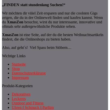
„FINDEN statt stundenlang Suchen!“
Wir möchten dir viiiel Zeit ersparen und nur die coolsten Gigs
zeigen, die du in der Onlinewelt finden und kaufen kannst. Wenn
du
XmasZon
besuchst, wirst du nur interessante, innovative und
oftmals sehr außergewöhnliche Produkte sehen.
XmasZon
ist eine Seite, auf der du die besten Weihnachtsartikeln
findest, die die Onlineshops zu bieten haben.
Also, auf geht´s! Viel Spass beim Stöbern…
Wichtige Links
Startseite
Shop
Datenschutzerklärung
Impressum
Produkt-Kategorien
Dekoratives
Leckeres
Outdoor und Fitness
Uhren I Schmuck I Parfüm