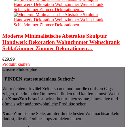
Moderne Minimalistische Abstrakte Skulptur
Handwerk Dekoration Wohnzimmer Weinschrank
Schlafzimmer Zimmer Dekorationen…
€
29.99
Produkt kaufen
Unsere Philosophie
„FINDEN statt stundenlang Suchen!“
Wir möchten dir viiiel Zeit ersparen und nur die coolsten Gigs
zeigen, die du in der Onlinewelt finden und kaufen kannst. Wenn
du
XmasZon
besuchst, wirst du nur interessante, innovative und
oftmals sehr außergewöhnliche Produkte sehen.
XmasZon
ist eine Seite, auf der du die besten Weihnachtsartikeln
findest, die die Onlineshops zu bieten haben.