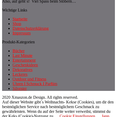
Also, auf geht´s! Viel Spass beim Stöbern…
Wichtige Links
Startseite
Shop
Datenschutzerklärung
Impressum
Produkt-Kategorien
Bücher
Last Minute
Entertainment
Geschenkideen
Dekoratives
Leckeres
Outdoor und Fitness
Uhren I Schmuck I Parfüm
Silvester
2020 Xmaszon.de Design. All rights reserved.
Auf dieser Website gibt´s Weihnachts- Kekse (Cookies), um dir den
bestmöglichen Service nach bestmöglichem Geschmack zu
gewährleisten. Wenn du auf der Seite weiter verweilst, stimmst du
der Keks (Cookie)-Nutzung zu.
Cookie Einstellungen
Japp,