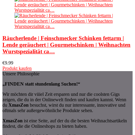
Räucherlende | Feinschmecker Schinken fettarm |
Lende geräuchert | Gourmetschinken | Weihnachten
Wurstspezialität ca…
€
9.99
Produkt kaufen
Unsere Philosophie
„FINDEN statt stundenlang Suchen!“
Wir möchten dir viiiel Zeit ersparen und nur die coolsten Gigs
zeigen, die du in der Onlinewelt finden und kaufen kannst. Wenn
du
XmasZon
besuchst, wirst du nur interessante, innovative und
oftmals sehr außergewöhnliche Produkte sehen.
XmasZon
ist eine Seite, auf der du die besten Weihnachtsartikeln
findest, die die Onlineshops zu bieten haben.