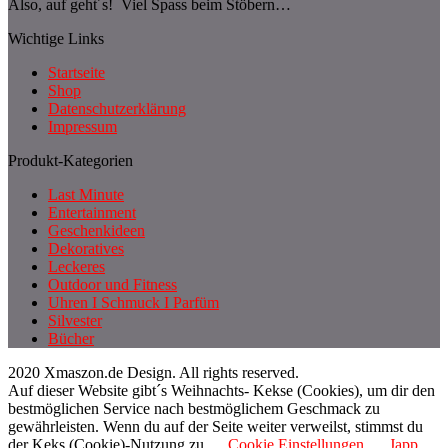
Also, auf geht´s! Viel Spass beim Stöbern…
Wichtige Links
Startseite
Shop
Datenschutzerklärung
Impressum
Produkt-Kategorien
Last Minute
Entertainment
Geschenkideen
Dekoratives
Leckeres
Outdoor und Fitness
Uhren I Schmuck I Parfüm
Silvester
Bücher
2020 Xmaszon.de Design. All rights reserved.
Auf dieser Website gibt´s Weihnachts- Kekse (Cookies), um dir den
bestmöglichen Service nach bestmöglichem Geschmack zu
gewährleisten. Wenn du auf der Seite weiter verweilst, stimmst du
der Keks (Cookie)-Nutzung zu.
Cookie Einstellungen
Japp,