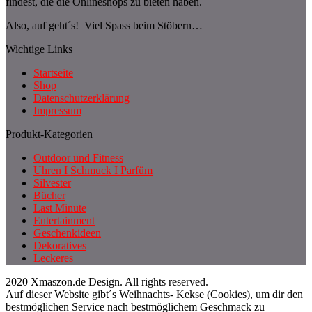
findest, die die Onlineshops zu bieten haben.
Also, auf geht´s! Viel Spass beim Stöbern…
Wichtige Links
Startseite
Shop
Datenschutzerklärung
Impressum
Produkt-Kategorien
Outdoor und Fitness
Uhren I Schmuck I Parfüm
Silvester
Bücher
Last Minute
Entertainment
Geschenkideen
Dekoratives
Leckeres
2020 Xmaszon.de Design. All rights reserved.
Auf dieser Website gibt´s Weihnachts- Kekse (Cookies), um dir den
bestmöglichen Service nach bestmöglichem Geschmack zu