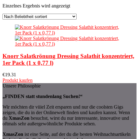
Einzelnes Ergebnis wird angezeigt
Knorr Salatkrönung Dressing Salathit konzentriert,
1er Pack (1 x 0,77 l)
€
19.31
Produkt kaufen
Unsere Philosophie
„FINDEN statt stundenlang Suchen!“
Wir möchten dir viiiel Zeit ersparen und nur die coolsten Gigs
zeigen, die du in der Onlinewelt finden und kaufen kannst. Wenn
du
XmasZon
besuchst, wirst du nur interessante, innovative und
oftmals sehr außergewöhnliche Produkte sehen.
XmasZon
ist eine Seite, auf der du die besten Weihnachtsartikeln