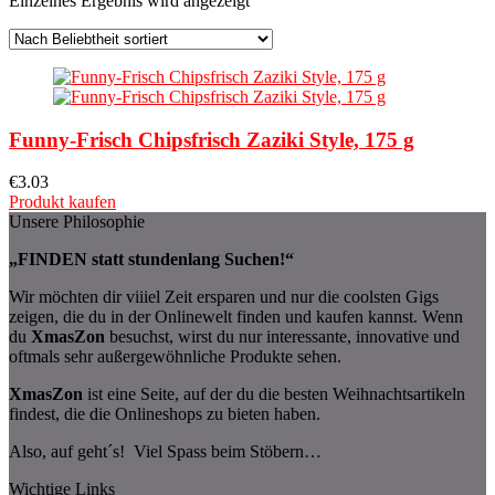
Einzelnes Ergebnis wird angezeigt
Funny-Frisch Chipsfrisch Zaziki Style, 175 g
€
3.03
Produkt kaufen
Unsere Philosophie
„FINDEN statt stundenlang Suchen!“
Wir möchten dir viiiel Zeit ersparen und nur die coolsten Gigs
zeigen, die du in der Onlinewelt finden und kaufen kannst. Wenn
du
XmasZon
besuchst, wirst du nur interessante, innovative und
oftmals sehr außergewöhnliche Produkte sehen.
XmasZon
ist eine Seite, auf der du die besten Weihnachtsartikeln
findest, die die Onlineshops zu bieten haben.
Also, auf geht´s! Viel Spass beim Stöbern…
Wichtige Links