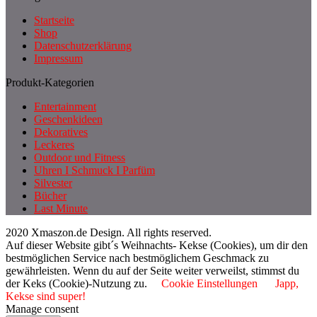
Startseite
Shop
Datenschutzerklärung
Impressum
Produkt-Kategorien
Entertainment
Geschenkideen
Dekoratives
Leckeres
Outdoor und Fitness
Uhren I Schmuck I Parfüm
Silvester
Bücher
Last Minute
2020 Xmaszon.de Design. All rights reserved.
Auf dieser Website gibt´s Weihnachts- Kekse (Cookies), um dir den
bestmöglichen Service nach bestmöglichem Geschmack zu
gewährleisten. Wenn du auf der Seite weiter verweilst, stimmst du
der Keks (Cookie)-Nutzung zu.
Cookie Einstellungen
Japp,
Kekse sind super!
Manage consent