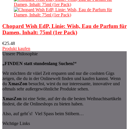
Chopard Wish EdP, Linie: Wish, Eau de Parfum für
Damen, Inhalt: 75ml (1er Pack)
€
25.48
Produkt kaufen
Unsere Philosophie
„FINDEN statt stundenlang Suchen!“
Wir möchten dir viiiel Zeit ersparen und nur die coolsten Gigs
zeigen, die du in der Onlinewelt finden und kaufen kannst. Wenn
du
XmasZon
besuchst, wirst du nur interessante, innovative und
oftmals sehr außergewöhnliche Produkte sehen.
XmasZon
ist eine Seite, auf der du die besten Weihnachtsartikeln
findest, die die Onlineshops zu bieten haben.
Also, auf geht´s! Viel Spass beim Stöbern…
Wichtige Links