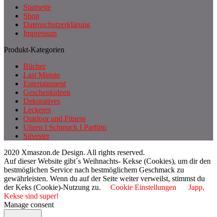
Startseite
Shop
Datenschutzerklärung
Impressum
Produkt-Kategorien
Bücher
Last Minute
Entertainment
Geschenkideen
Dekoratives
Leckeres
Outdoor und Fitness
Uhren I Schmuck I Parfüm
Silvester
2020 Xmaszon.de Design. All rights reserved.
Auf dieser Website gibt´s Weihnachts- Kekse (Cookies), um dir den
bestmöglichen Service nach bestmöglichem Geschmack zu
gewährleisten. Wenn du auf der Seite weiter verweilst, stimmst du
der Keks (Cookie)-Nutzung zu.
Cookie Einstellungen
Japp,
Kekse sind super!
Manage consent