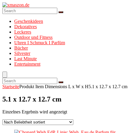
Geschenkideen
Dekoratives
Leckeres
Outdoor und Fitness
Uhren I Schmuck I Parfüm
Bücher
Silvester
Last Minute
Entertainment
Startseite
Produkt Item Dimensions L x W x H
5.1 x 12.7 x 12.7 cm
5.1 x 12.7 x 12.7 cm
Einzelnes Ergebnis wird angezeigt