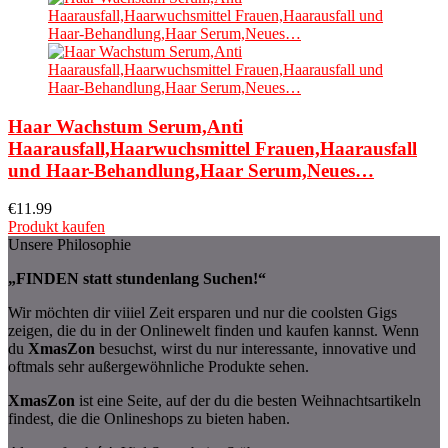
Haar Wachstum Serum,Anti
Haarausfall,Haarwuchsmittel Frauen,Haarausfall
und Haar-Behandlung,Haar Serum,Neues…
€
11.99
Produkt kaufen
Unsere Philosophie
„FINDEN statt stundenlang Suchen!“
Wir möchten dir viiiel Zeit ersparen und nur die coolsten Gigs
zeigen, die du in der Onlinewelt finden und kaufen kannst. Wenn
du
XmasZon
besuchst, wirst du nur interessante, innovative und
oftmals sehr außergewöhnliche Produkte sehen.
XmasZon
ist eine Seite, auf der du die besten Weihnachtsartikeln
findest, die die Onlineshops zu bieten haben.