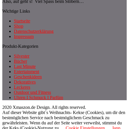
Also, auf geht´s! Viel Spass beim Stöbern…
Wichtige Links
Startseite
Shop
Datenschutzerklärung
Impressum
Produkt-Kategorien
Silvester
Bücher
Last Minute
Entertainment
Geschenkideen
Dekoratives
Leckeres
Outdoor und Fitness
Uhren I Schmuck I Parfüm
2020 Xmaszon.de Design. All rights reserved.
Auf dieser Website gibt´s Weihnachts- Kekse (Cookies), um dir den
bestmöglichen Service nach bestmöglichem Geschmack zu
gewährleisten. Wenn du auf der Seite weiter verweilst, stimmst du
der Keks (Cookie)-Nutzung zu.
Cookie Einstellungen
Japp,