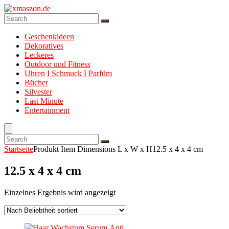
Geschenkideen
Dekoratives
Leckeres
Outdoor und Fitness
Uhren I Schmuck I Parfüm
Bücher
Silvester
Last Minute
Entertainment
Startseite
Produkt Item Dimensions L x W x H
12.5 x 4 x 4 cm
12.5 x 4 x 4 cm
Einzelnes Ergebnis wird angezeigt