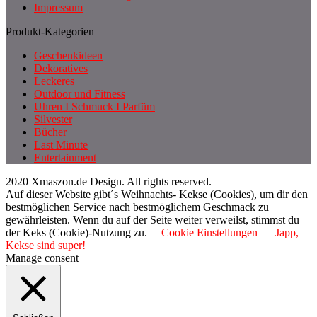
Impressum
Produkt-Kategorien
Geschenkideen
Dekoratives
Leckeres
Outdoor und Fitness
Uhren I Schmuck I Parfüm
Silvester
Bücher
Last Minute
Entertainment
2020 Xmaszon.de Design. All rights reserved.
Auf dieser Website gibt´s Weihnachts- Kekse (Cookies), um dir den
bestmöglichen Service nach bestmöglichem Geschmack zu
gewährleisten. Wenn du auf der Seite weiter verweilst, stimmst du
der Keks (Cookie)-Nutzung zu.
Cookie Einstellungen
Japp,
Kekse sind super!
Manage consent