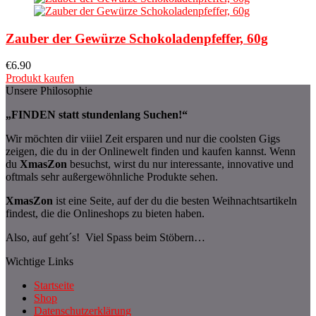
Zauber der Gewürze Schokoladenpfeffer, 60g
€
6.90
Produkt kaufen
Unsere Philosophie
„FINDEN statt stundenlang Suchen!“
Wir möchten dir viiiel Zeit ersparen und nur die coolsten Gigs
zeigen, die du in der Onlinewelt finden und kaufen kannst. Wenn
du
XmasZon
besuchst, wirst du nur interessante, innovative und
oftmals sehr außergewöhnliche Produkte sehen.
XmasZon
ist eine Seite, auf der du die besten Weihnachtsartikeln
findest, die die Onlineshops zu bieten haben.
Also, auf geht´s! Viel Spass beim Stöbern…
Wichtige Links
Startseite
Shop
Datenschutzerklärung