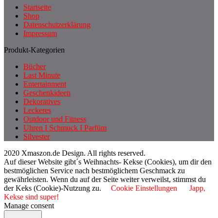
Startseite
Shop
Datenschutzerklärung
Impressum
Produkt-Kategorien
Bücher
Last Minute
Entertainment
Geschenkideen
Dekoratives
Leckeres
Outdoor und Fitness
Uhren I Schmuck I Parfüm
Silvester
2020 Xmaszon.de Design. All rights reserved.
Auf dieser Website gibt´s Weihnachts- Kekse (Cookies), um dir den
bestmöglichen Service nach bestmöglichem Geschmack zu
gewährleisten. Wenn du auf der Seite weiter verweilst, stimmst du
der Keks (Cookie)-Nutzung zu.
Cookie Einstellungen
Japp,
Kekse sind super!
Manage consent