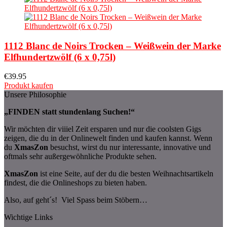
1112 Blanc de Noirs Trocken – Weißwein der Marke
Elfhundertzwölf (6 x 0,75l)
€
39.95
Produkt kaufen
Unsere Philosophie
„FINDEN statt stundenlang Suchen!“
Wir möchten dir viiiel Zeit ersparen und nur die coolsten Gigs
zeigen, die du in der Onlinewelt finden und kaufen kannst. Wenn
du
XmasZon
besuchst, wirst du nur interessante, innovative und
oftmals sehr außergewöhnliche Produkte sehen.
XmasZon
ist eine Seite, auf der du die besten Weihnachtsartikeln
findest, die die Onlineshops zu bieten haben.
Also, auf geht´s! Viel Spass beim Stöbern…
Wichtige Links