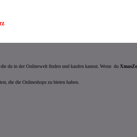
rz
n, die du in der Onlinewelt finden und kaufen kannst. Wenn du
XmasZ
dest, die die Onlineshops zu bieten haben.