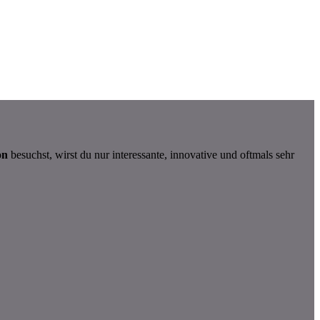
on
besuchst, wirst du nur interessante, innovative und oftmals sehr