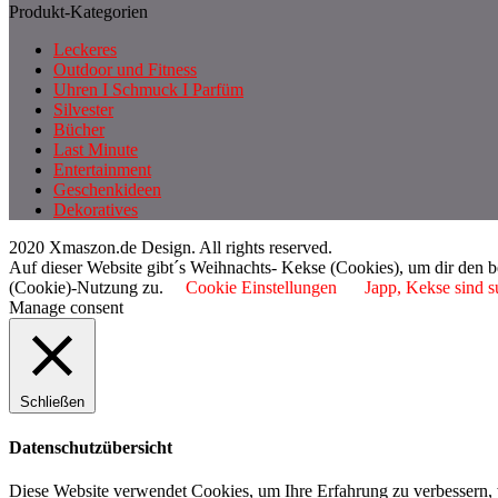
Produkt-Kategorien
Leckeres
Outdoor und Fitness
Uhren I Schmuck I Parfüm
Silvester
Bücher
Last Minute
Entertainment
Geschenkideen
Dekoratives
2020 Xmaszon.de Design. All rights reserved.
Auf dieser Website gibt´s Weihnachts- Kekse (Cookies), um dir den 
(Cookie)-Nutzung zu.
Cookie Einstellungen
Japp, Kekse sind s
Manage consent
Schließen
Datenschutzübersicht
Diese Website verwendet Cookies, um Ihre Erfahrung zu verbessern, 