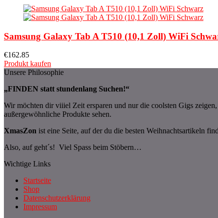
Samsung Galaxy Tab A T510 (10,1 Zoll) WiFi Schwa
€
162.85
Produkt kaufen
Unsere Philosophie
„FINDEN statt stundenlang Suchen!“
Wir möchten dir viiiel Zeit ersparen und nur die coolsten Gigs zeige
außergewöhnliche Produkte sehen.
XmasZon
ist eine Seite, auf der du die besten Weihnachtsartikeln fin
Also, auf geht´s! Viel Spass beim Stöbern…
Wichtige Links
Startseite
Shop
Datenschutzerklärung
Impressum