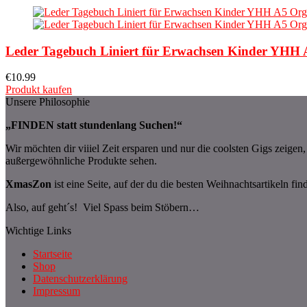
Leder Tagebuch Liniert für Erwachsen Kinder YHH 
€
10.99
Produkt kaufen
Unsere Philosophie
„FINDEN statt stundenlang Suchen!“
Wir möchten dir viiiel Zeit ersparen und nur die coolsten Gigs zeige
außergewöhnliche Produkte sehen.
XmasZon
ist eine Seite, auf der du die besten Weihnachtsartikeln fin
Also, auf geht´s! Viel Spass beim Stöbern…
Wichtige Links
Startseite
Shop
Datenschutzerklärung
Impressum