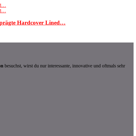
eprägte Hardcover Lined…
on
besuchst, wirst du nur interessante, innovative und oftmals sehr