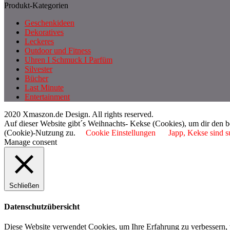
Produkt-Kategorien
Geschenkideen
Dekoratives
Leckeres
Outdoor und Fitness
Uhren I Schmuck I Parfüm
Silvester
Bücher
Last Minute
Entertainment
2020 Xmaszon.de Design. All rights reserved.
Auf dieser Website gibt´s Weihnachts- Kekse (Cookies), um dir den 
(Cookie)-Nutzung zu.
Cookie Einstellungen
Japp, Kekse sind s
Manage consent
Schließen
Datenschutzübersicht
Diese Website verwendet Cookies, um Ihre Erfahrung zu verbessern, 