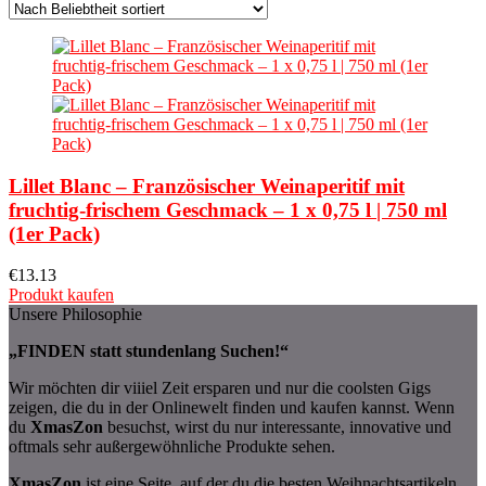
Lillet Blanc – Französischer Weinaperitif mit
fruchtig-frischem Geschmack – 1 x 0,75 l | 750 ml
(1er Pack)
€
13.13
Produkt kaufen
Unsere Philosophie
„FINDEN statt stundenlang Suchen!“
Wir möchten dir viiiel Zeit ersparen und nur die coolsten Gigs
zeigen, die du in der Onlinewelt finden und kaufen kannst. Wenn
du
XmasZon
besuchst, wirst du nur interessante, innovative und
oftmals sehr außergewöhnliche Produkte sehen.
XmasZon
ist eine Seite, auf der du die besten Weihnachtsartikeln