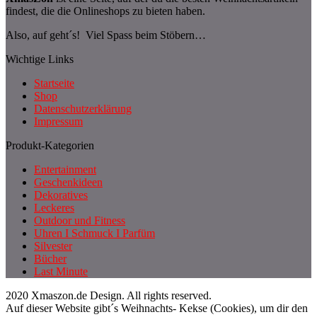
findest, die die Onlineshops zu bieten haben.
Also, auf geht´s! Viel Spass beim Stöbern…
Wichtige Links
Startseite
Shop
Datenschutzerklärung
Impressum
Produkt-Kategorien
Entertainment
Geschenkideen
Dekoratives
Leckeres
Outdoor und Fitness
Uhren I Schmuck I Parfüm
Silvester
Bücher
Last Minute
2020 Xmaszon.de Design. All rights reserved.
Auf dieser Website gibt´s Weihnachts- Kekse (Cookies), um dir den