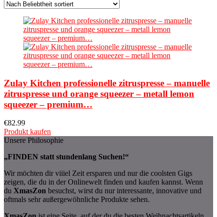
Zulay Kitchen professionelle zitruspresse – manuelle
zitruspresse und orange squeezer – metall lemon
squeezer – premium…
€
82.99
Produkt kaufen
Unsere Philosophie
„FINDEN statt stundenlang Suchen!“
Wir möchten dir viiiel Zeit ersparen und nur die coolsten Gigs
zeigen, die du in der Onlinewelt finden und kaufen kannst. Wenn
du
XmasZon
besuchst, wirst du nur interessante, innovative und
oftmals sehr außergewöhnliche Produkte sehen.
XmasZon
ist eine Seite, auf der du die besten Weihnachtsartikeln