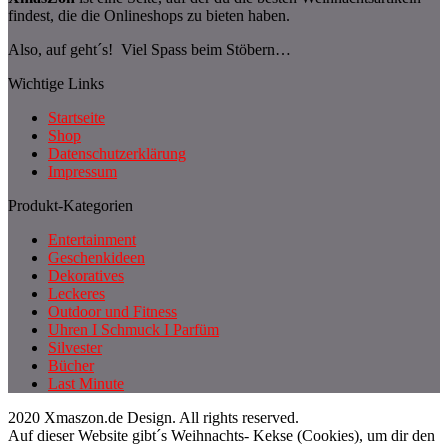
findest, die die Onlineshops zu bieten haben.
Also, auf geht´s! Viel Spass beim Stöbern…
Wichtige Links
Startseite
Shop
Datenschutzerklärung
Impressum
Produkt-Kategorien
Entertainment
Geschenkideen
Dekoratives
Leckeres
Outdoor und Fitness
Uhren I Schmuck I Parfüm
Silvester
Bücher
Last Minute
2020 Xmaszon.de Design. All rights reserved.
Auf dieser Website gibt´s Weihnachts- Kekse (Cookies), um dir den