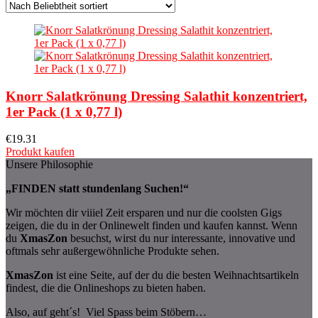
Knorr Salatkrönung Dressing Salathit konzentriert,
1er Pack (1 x 0,77 l)
€
19.31
Produkt kaufen
Unsere Philosophie
„FINDEN statt stundenlang Suchen!“
Wir möchten dir viiiel Zeit ersparen und nur die coolsten Gigs
zeigen, die du in der Onlinewelt finden und kaufen kannst. Wenn
du
XmasZon
besuchst, wirst du nur interessante, innovative und
oftmals sehr außergewöhnliche Produkte sehen.
XmasZon
ist eine Seite, auf der du die besten Weihnachtsartikeln
findest, die die Onlineshops zu bieten haben.
Also, auf geht´s! Viel Spass beim Stöbern…