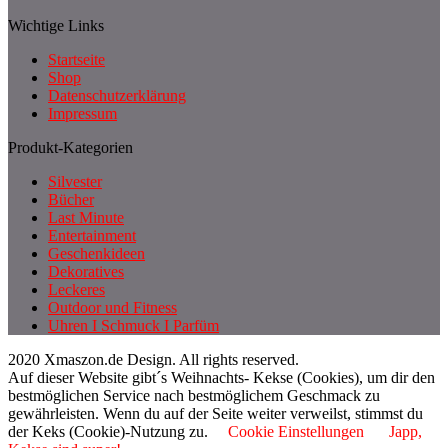
Wichtige Links
Startseite
Shop
Datenschutzerklärung
Impressum
Produkt-Kategorien
Silvester
Bücher
Last Minute
Entertainment
Geschenkideen
Dekoratives
Leckeres
Outdoor und Fitness
Uhren I Schmuck I Parfüm
2020 Xmaszon.de Design. All rights reserved.
Auf dieser Website gibt´s Weihnachts- Kekse (Cookies), um dir den
bestmöglichen Service nach bestmöglichem Geschmack zu
gewährleisten. Wenn du auf der Seite weiter verweilst, stimmst du
der Keks (Cookie)-Nutzung zu.
Cookie Einstellungen
Japp,