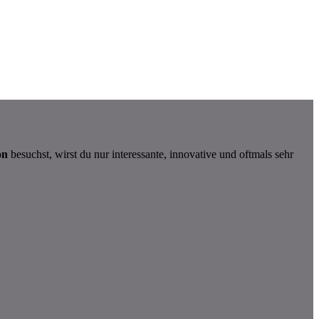
on
besuchst, wirst du nur interessante, innovative und oftmals sehr