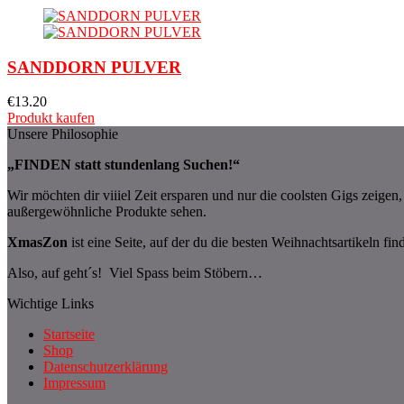
SANDDORN PULVER
€
13.20
Produkt kaufen
Unsere Philosophie
„FINDEN statt stundenlang Suchen!“
Wir möchten dir viiiel Zeit ersparen und nur die coolsten Gigs zeige
außergewöhnliche Produkte sehen.
XmasZon
ist eine Seite, auf der du die besten Weihnachtsartikeln fin
Also, auf geht´s! Viel Spass beim Stöbern…
Wichtige Links
Startseite
Shop
Datenschutzerklärung
Impressum