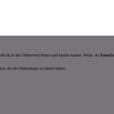
n, die du in der Onlinewelt finden und kaufen kannst. Wenn du
XmasZ
dest, die die Onlineshops zu bieten haben.