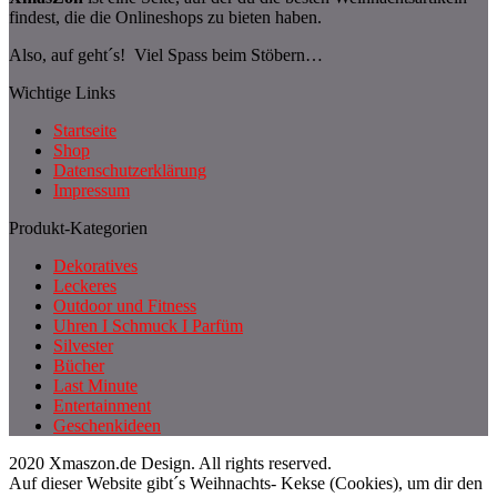
findest, die die Onlineshops zu bieten haben.
Also, auf geht´s! Viel Spass beim Stöbern…
Wichtige Links
Startseite
Shop
Datenschutzerklärung
Impressum
Produkt-Kategorien
Dekoratives
Leckeres
Outdoor und Fitness
Uhren I Schmuck I Parfüm
Silvester
Bücher
Last Minute
Entertainment
Geschenkideen
2020 Xmaszon.de Design. All rights reserved.
Auf dieser Website gibt´s Weihnachts- Kekse (Cookies), um dir den