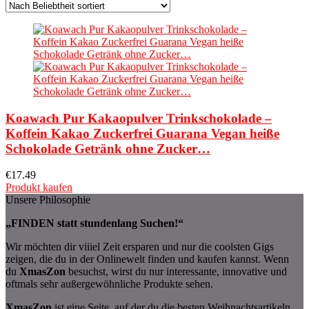
Koawach Pur Kakaopulver Trinkschokolade –
Koffein Kakao Zuckerfrei Guarana Vegan heiße
Schokolade Getränk ohne Zucker…
€
17.49
Produkt kaufen
Unsere Philosophie
„FINDEN statt stundenlang Suchen!“
Wir möchten dir viiiel Zeit ersparen und nur die coolsten Gigs
zeigen, die du in der Onlinewelt finden und kaufen kannst. Wenn
du
XmasZon
besuchst, wirst du nur interessante, innovative und
oftmals sehr außergewöhnliche Produkte sehen.
XmasZon
ist eine Seite, auf der du die besten Weihnachtsartikeln