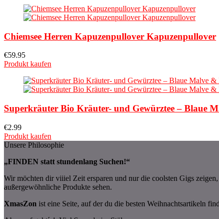
Chiemsee Herren Kapuzenpullover Kapuzenpullover
€
59.95
Produkt kaufen
Superkräuter Bio Kräuter- und Gewürztee – Blaue Ma
€
2.99
Produkt kaufen
Unsere Philosophie
„FINDEN statt stundenlang Suchen!“
Wir möchten dir viiiel Zeit ersparen und nur die coolsten Gigs zeige
außergewöhnliche Produkte sehen.
XmasZon
ist eine Seite, auf der du die besten Weihnachtsartikeln fin