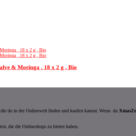
lve & Moringa , 18 x 2 g , Bio
n, die du in der Onlinewelt finden und kaufen kannst. Wenn du
XmasZ
dest, die die Onlineshops zu bieten haben.