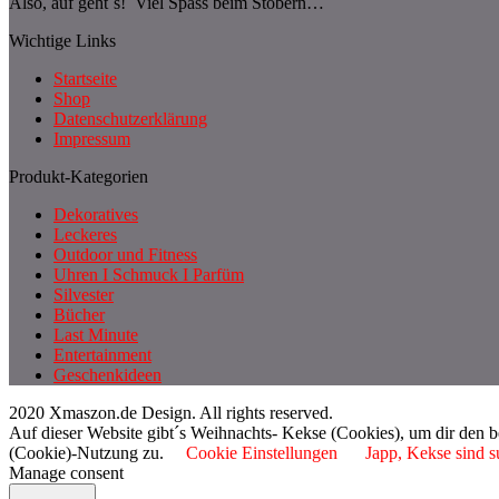
Also, auf geht´s! Viel Spass beim Stöbern…
Wichtige Links
Startseite
Shop
Datenschutzerklärung
Impressum
Produkt-Kategorien
Dekoratives
Leckeres
Outdoor und Fitness
Uhren I Schmuck I Parfüm
Silvester
Bücher
Last Minute
Entertainment
Geschenkideen
2020 Xmaszon.de Design. All rights reserved.
Auf dieser Website gibt´s Weihnachts- Kekse (Cookies), um dir den 
(Cookie)-Nutzung zu.
Cookie Einstellungen
Japp, Kekse sind s
Manage consent