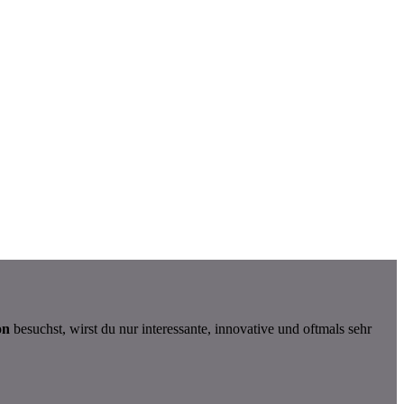
on
besuchst, wirst du nur interessante, innovative und oftmals sehr