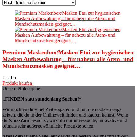
Premium Maskenbox/Masken Etui zur hygienischen
Masken Aufbewahrung – für nahezu alle Atem- und
Mundschutzmasken geeignet…
€
12.05
Produkt kaufen
Unsere Philosophie
„FINDEN statt stundenlang Suchen!“
Wir möchten dir viiiel Zeit ersparen und nur die coolsten Gigs
zeigen, die du in der Onlinewelt finden und kaufen kannst. Wenn
du
XmasZon
besuchst, wirst du nur interessante, innovative und
oftmals sehr außergewöhnliche Produkte sehen.
XmasZon
ist eine Seite, auf der du die besten Weihnachtsartikeln