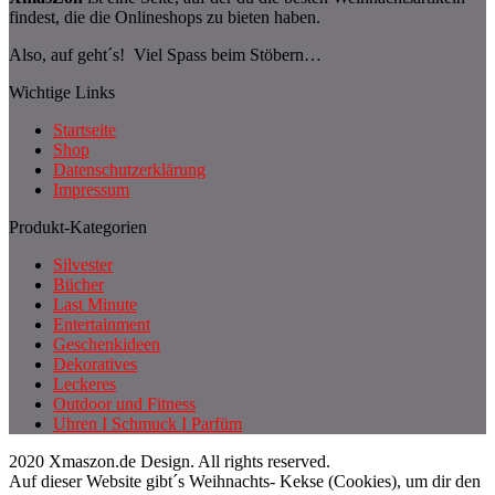
findest, die die Onlineshops zu bieten haben.
Also, auf geht´s! Viel Spass beim Stöbern…
Wichtige Links
Startseite
Shop
Datenschutzerklärung
Impressum
Produkt-Kategorien
Silvester
Bücher
Last Minute
Entertainment
Geschenkideen
Dekoratives
Leckeres
Outdoor und Fitness
Uhren I Schmuck I Parfüm
2020 Xmaszon.de Design. All rights reserved.
Auf dieser Website gibt´s Weihnachts- Kekse (Cookies), um dir den