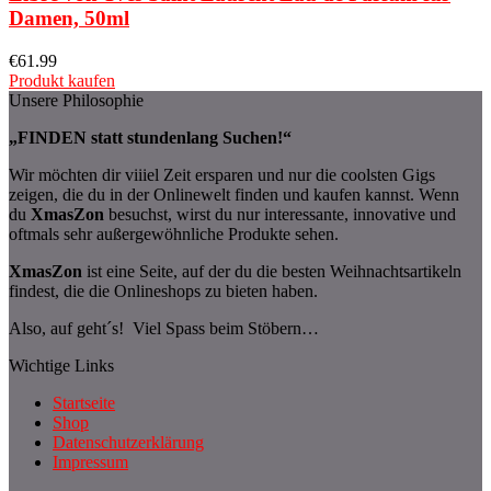
Damen, 50ml
€
61.99
Produkt kaufen
Unsere Philosophie
„FINDEN statt stundenlang Suchen!“
Wir möchten dir viiiel Zeit ersparen und nur die coolsten Gigs
zeigen, die du in der Onlinewelt finden und kaufen kannst. Wenn
du
XmasZon
besuchst, wirst du nur interessante, innovative und
oftmals sehr außergewöhnliche Produkte sehen.
XmasZon
ist eine Seite, auf der du die besten Weihnachtsartikeln
findest, die die Onlineshops zu bieten haben.
Also, auf geht´s! Viel Spass beim Stöbern…
Wichtige Links
Startseite
Shop
Datenschutzerklärung
Impressum