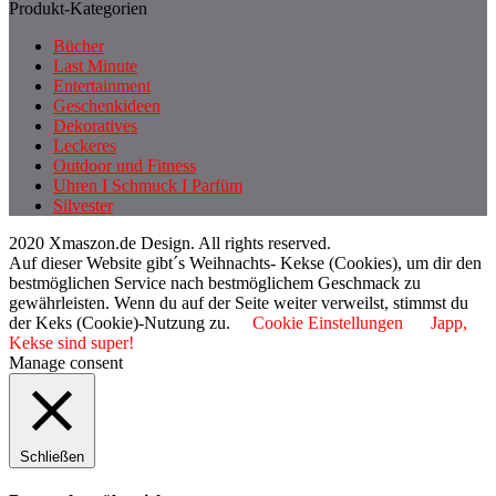
Produkt-Kategorien
Bücher
Last Minute
Entertainment
Geschenkideen
Dekoratives
Leckeres
Outdoor und Fitness
Uhren I Schmuck I Parfüm
Silvester
2020 Xmaszon.de Design. All rights reserved.
Auf dieser Website gibt´s Weihnachts- Kekse (Cookies), um dir den
bestmöglichen Service nach bestmöglichem Geschmack zu
gewährleisten. Wenn du auf der Seite weiter verweilst, stimmst du
der Keks (Cookie)-Nutzung zu.
Cookie Einstellungen
Japp,
Kekse sind super!
Manage consent
Schließen