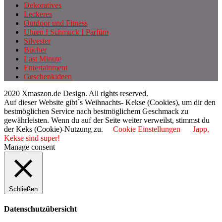
Dekoratives
Leckeres
Outdoor und Fitness
Uhren I Schmuck I Parfüm
Silvester
Bücher
Last Minute
Entertainment
Geschenkideen
2020 Xmaszon.de Design. All rights reserved.
Auf dieser Website gibt´s Weihnachts- Kekse (Cookies), um dir den
bestmöglichen Service nach bestmöglichem Geschmack zu
gewährleisten. Wenn du auf der Seite weiter verweilst, stimmst du
der Keks (Cookie)-Nutzung zu.
Cookie Einstellungen
Japp,
Kekse sind super!
Manage consent
Schließen
Datenschutzübersicht