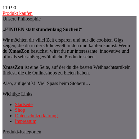
€
19.90
Produkt kaufen
Unsere Philosophie
„FINDEN statt stundenlang Suchen!“
Wir möchten dir viiiel Zeit ersparen und nur die coolsten Gigs
zeigen, die du in der Onlinewelt finden und kaufen kannst. Wenn
du
XmasZon
besuchst, wirst du nur interessante, innovative und
oftmals sehr außergewöhnliche Produkte sehen.
XmasZon
ist eine Seite, auf der du die besten Weihnachtsartikeln
findest, die die Onlineshops zu bieten haben.
Also, auf geht´s! Viel Spass beim Stöbern…
Wichtige Links
Startseite
Shop
Datenschutzerklärung
Impressum
Produkt-Kategorien