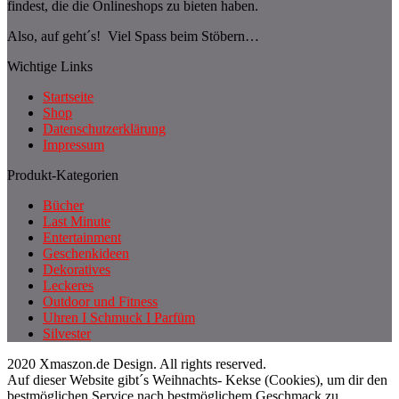
findest, die die Onlineshops zu bieten haben.
Also, auf geht´s! Viel Spass beim Stöbern…
Wichtige Links
Startseite
Shop
Datenschutzerklärung
Impressum
Produkt-Kategorien
Bücher
Last Minute
Entertainment
Geschenkideen
Dekoratives
Leckeres
Outdoor und Fitness
Uhren I Schmuck I Parfüm
Silvester
2020 Xmaszon.de Design. All rights reserved.
Auf dieser Website gibt´s Weihnachts- Kekse (Cookies), um dir den
bestmöglichen Service nach bestmöglichem Geschmack zu