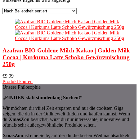
Einzelnes Ergebnis wird angezeigt
Azafran BIO Goldene Milch Kakao | Golden Milk
Cocoa | Kurkuma Latte Schoko Gewürzmischung
250g
€
9.99
Produkt kaufen
Unsere Philosophie
„FINDEN statt stundenlang Suchen!“
Wir möchten dir viiiel Zeit ersparen und nur die coolsten Gigs
zeigen, die du in der Onlinewelt finden und kaufen kannst. Wenn
du
XmasZon
besuchst, wirst du nur interessante, innovative und
oftmals sehr außergewöhnliche Produkte sehen.
XmasZon
ist eine Seite, auf der du die besten Weihnachtsartikeln