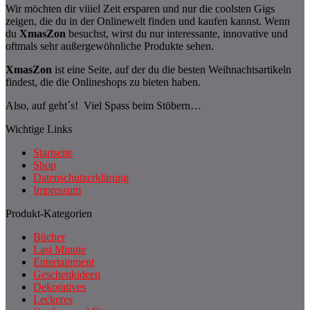
Wir möchten dir viiiel Zeit ersparen und nur die coolsten Gigs
zeigen, die du in der Onlinewelt finden und kaufen kannst. Wenn
du
XmasZon
besuchst, wirst du nur interessante, innovative und
oftmals sehr außergewöhnliche Produkte sehen.
XmasZon
ist eine Seite, auf der du die besten Weihnachtsartikeln
findest, die die Onlineshops zu bieten haben.
Also, auf geht´s! Viel Spass beim Stöbern…
Wichtige Links
Startseite
Shop
Datenschutzerklärung
Impressum
Produkt-Kategorien
Bücher
Last Minute
Entertainment
Geschenkideen
Dekoratives
Leckeres