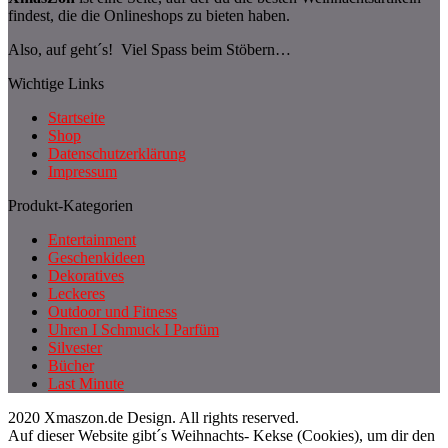
findest, die die Onlineshops zu bieten haben.
Also, auf geht´s! Viel Spass beim Stöbern…
Wichtige Links
Startseite
Shop
Datenschutzerklärung
Impressum
Produkt-Kategorien
Entertainment
Geschenkideen
Dekoratives
Leckeres
Outdoor und Fitness
Uhren I Schmuck I Parfüm
Silvester
Bücher
Last Minute
2020 Xmaszon.de Design. All rights reserved.
Auf dieser Website gibt´s Weihnachts- Kekse (Cookies), um dir den