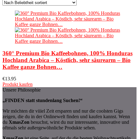
360° Premium Bio Kaffeebohnen, 100% Honduras
Hochland Arabica – Köstlich, sehr säurearm – Bio
Kaffee ganze Bohnen…
€
13.95
Produkt kaufen
Unsere Philosophie
„FINDEN statt stundenlang Suchen!“
Wir möchten dir viiiel Zeit ersparen und nur die coolsten Gigs
zeigen, die du in der Onlinewelt finden und kaufen kannst. Wenn
du
XmasZon
besuchst, wirst du nur interessante, innovative und
oftmals sehr außergewöhnliche Produkte sehen.
XmasZon
ist eine Seite, auf der du die besten Weihnachtsartikeln