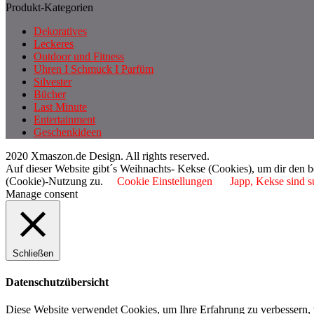
Produkt-Kategorien
Dekoratives
Leckeres
Outdoor und Fitness
Uhren I Schmuck I Parfüm
Silvester
Bücher
Last Minute
Entertainment
Geschenkideen
2020 Xmaszon.de Design. All rights reserved.
Auf dieser Website gibt´s Weihnachts- Kekse (Cookies), um dir den 
(Cookie)-Nutzung zu.
Cookie Einstellungen
Japp, Kekse sind s
Manage consent
Schließen
Datenschutzübersicht
Diese Website verwendet Cookies, um Ihre Erfahrung zu verbessern, 