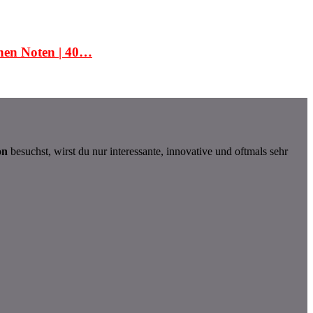
chen Noten | 40…
on
besuchst, wirst du nur interessante, innovative und oftmals sehr