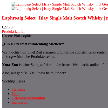
Laphroaig Select | Islay Single Malt Scotch Whisky |
€
27.70
Produkt kaufen
Unsere Philosophie
„FINDEN statt stundenlang Suchen!“
Wir möchten dir viiiel Zeit ersparen und nur die coolsten Gigs zeige
außergewöhnliche Produkte sehen.
XmasZon
ist eine Seite, auf der du die besten Weihnachtsartikeln fin
Also, auf geht´s! Viel Spass beim Stöbern…
Wichtige Links
Startseite
Shop
Datenschutzerklärung
Impressum