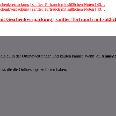
 mit Geschenkverpackung | sanfter Torfrauch mit süßli
n, die du in der Onlinewelt finden und kaufen kannst. Wenn du
XmasZ
dest, die die Onlineshops zu bieten haben.