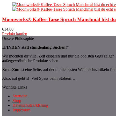
Moonworks® Kaffee-Tasse Spruch Manchmal bist du e
€
14.80
Produkt kaufen
Unsere Philosophie
„FINDEN statt stundenlang Suchen!“
Wir möchten dir viiiel Zeit ersparen und nur die coolsten Gigs zeige
außergewöhnliche Produkte sehen.
XmasZon
ist eine Seite, auf der du die besten Weihnachtsartikeln fin
Also, auf geht´s! Viel Spass beim Stöbern…
Wichtige Links
Startseite
Shop
Datenschutzerklärung
Impressum