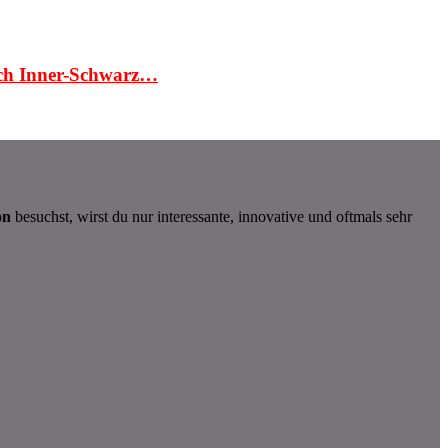
sch Inner-Schwarz…
on
besuchst, wirst du nur interessante, innovative und oftmals sehr