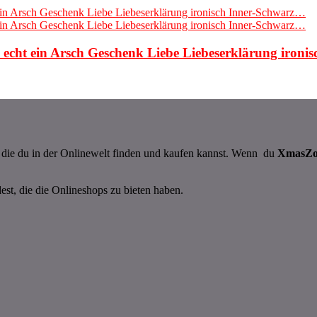
cht ein Arsch Geschenk Liebe Liebeserklärung ironi
n, die du in der Onlinewelt finden und kaufen kannst. Wenn du
XmasZ
dest, die die Onlineshops zu bieten haben.