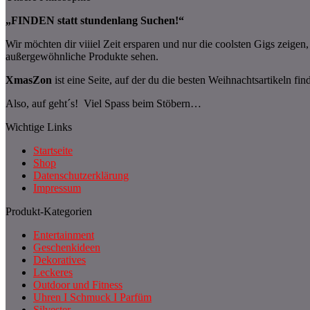
„FINDEN statt stundenlang Suchen!“
Wir möchten dir viiiel Zeit ersparen und nur die coolsten Gigs zeige
außergewöhnliche Produkte sehen.
XmasZon
ist eine Seite, auf der du die besten Weihnachtsartikeln fin
Also, auf geht´s! Viel Spass beim Stöbern…
Wichtige Links
Startseite
Shop
Datenschutzerklärung
Impressum
Produkt-Kategorien
Entertainment
Geschenkideen
Dekoratives
Leckeres
Outdoor und Fitness
Uhren I Schmuck I Parfüm
Silvester