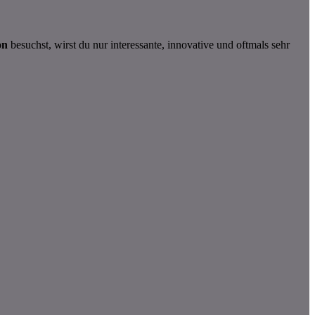
on
besuchst, wirst du nur interessante, innovative und oftmals sehr