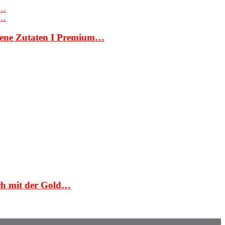
sene Zutaten I Premium…
ch mit der Gold…