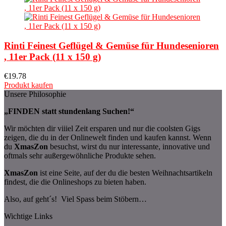
Rinti Feinest Geflügel & Gemüse für Hundesenioren
, 11er Pack (11 x 150 g)
€
19.78
Produkt kaufen
Unsere Philosophie
„FINDEN statt stundenlang Suchen!“
Wir möchten dir viiiel Zeit ersparen und nur die coolsten Gigs
zeigen, die du in der Onlinewelt finden und kaufen kannst. Wenn
du
XmasZon
besuchst, wirst du nur interessante, innovative und
oftmals sehr außergewöhnliche Produkte sehen.
XmasZon
ist eine Seite, auf der du die besten Weihnachtsartikeln
findest, die die Onlineshops zu bieten haben.
Also, auf geht´s! Viel Spass beim Stöbern…
Wichtige Links