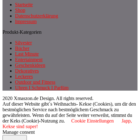
Startseite
Shop
Datenschutzerklärung
Impressum
Produkt-Kategorien
Silvester
Bücher
Last Minute
Entertainment
Geschenkideen
Dekoratives
Leckeres
Outdoor und Fitness
Uhren I Schmuck I Parfüm
2020 Xmaszon.de Design. All rights reserved.
Auf dieser Website gibt´s Weihnachts- Kekse (Cookies), um dir den
bestmöglichen Service nach bestmöglichem Geschmack zu
gewährleisten. Wenn du auf der Seite weiter verweilst, stimmst du
der Keks (Cookie)-Nutzung zu.
Cookie Einstellungen
Japp,
Kekse sind super!
Manage consent